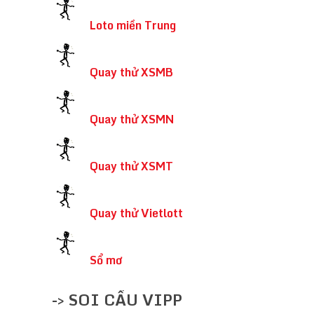
Loto miền Trung
Quay thử XSMB
Quay thử XSMN
Quay thử XSMT
Quay thử Vietlott
Sổ mơ
-> SOI CẦU VIPP