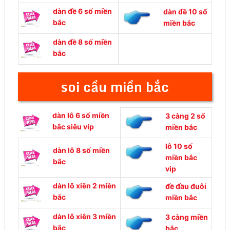
dàn đề 6 số miền
dàn đề 10 số
bắc
miền bắc
dàn đề 8 số miền
bắc
soi cầu miền bắc
dàn lô 6 số miền
3 càng 2 số
bắc siêu víp
miền bắc
lô 10 số
dàn lô 8 số miền
miền bắc
bắc
vip
dàn lô xiên 2 miền
đề đầu đuôi
bắc
miền bắc
dàn lô xiên 3 miền
3 càng miền
bắc
bắc