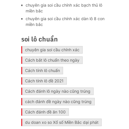
chuyên gia soi cầu chính xác bạch thủ lô
miền bắc
chuyên gia soi cầu chính xác dàn lô 8 con
miền bắc
soi lô chuẩn
chuyên gia soi cầu chính xác
Cách bắt lô chuẩn theo ngày
Cách tính lô chuẩn
Cách tính lô đề 2021
Cách đánh lô ngày nào cũng trúng
cách đánh đề ngày nào cũng trúng
Cách đánh đề ăn 100
du doan xo so Xổ số Miền Bắc dại phát