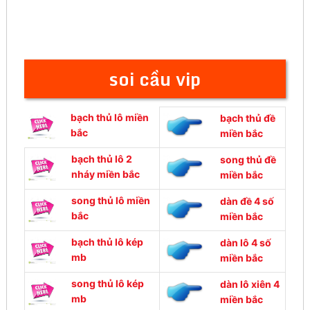
soi cầu vip
bạch thủ lô miền
bạch thủ đề
bắc
miền bắc
bạch thủ lô 2
song thủ đề
nháy miền bắc
miền bắc
song thủ lô miền
dàn đề 4 số
bắc
miền bắc
bạch thủ lô kép
dàn lô 4 số
mb
miền bắc
song thủ lô kép
dàn lô xiên 4
mb
miền bắc