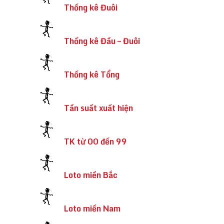
Thống kê Đuôi
Thống kê Đầu – Đuôi
Thống kê Tổng
Tần suất xuất hiện
TK từ 00 đến 99
Loto miền Bắc
Loto miền Nam