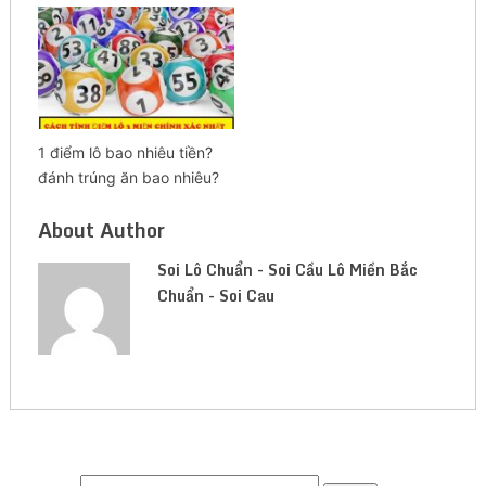
1 điểm lô bao nhiêu tiền?
đánh trúng ăn bao nhiêu?
About Author
Soi Lô Chuẩn - Soi Cầu Lô Miền Bắc
Chuẩn - Soi Cau