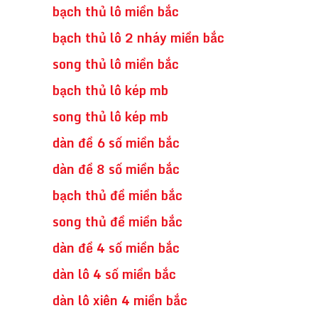
bạch thủ lô miền bắc
bạch thủ lô 2 nháy miền bắc
song thủ lô miền bắc
bạch thủ lô kép mb
song thủ lô kép mb
dàn đề 6 số miền bắc
dàn đề 8 số miền bắc
bạch thủ đề miền bắc
song thủ đề miền bắc
dàn đề 4 số miền bắc
dàn lô 4 số miền bắc
dàn lô xiên 4 miền bắc