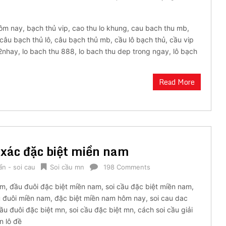
m nay, bạch thủ vip, cao thu lo khung, cau bach thu mb,
 câu bạch thủ lô, câu bạch thủ mb, cầu lô bạch thủ, cầu vip
2nhay, lo bach thu 888, lo bach thu dep trong ngay, lô bạch
Read More
 xác đặc biệt miền nam
ẩn - soi cau
Soi cầu mn
198 Comments
m, đầu đuôi đặc biệt miền nam, soi cầu đặc biệt miền nam,
u đuôi miền nam, đặc biệt miền nam hôm nay, soi cau dac
ầu đuôi đặc biệt mn, soi cầu đặc biệt mn, cách soi cầu giải
n lô đề