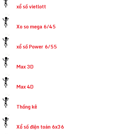
xổ số vietlott
Xo so mega 6/45
xổ số Power 6/55
Max 3D
Max 4D
Thống kê
Xổ số điện toán 6x36