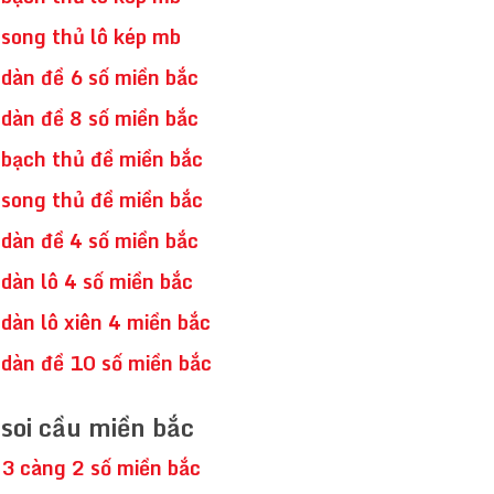
song thủ lô kép mb
dàn đề 6 số miền bắc
dàn đề 8 số miền bắc
bạch thủ đề miền bắc
song thủ đề miền bắc
dàn đề 4 số miền bắc
dàn lô 4 số miền bắc
dàn lô xiên 4 miền bắc
dàn đề 10 số miền bắc
soi cầu miền bắc
3 càng 2 số miền bắc