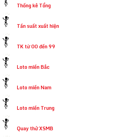
Thống kê Tổng
Tần suất xuất hiện
TK từ 00 đến 99
Loto miền Bắc
Loto miền Nam
Loto miền Trung
Quay thử XSMB