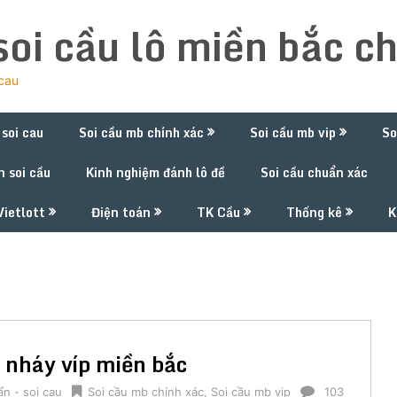
 soi cầu lô miền bắc c
 cau
 soi cau
Soi cầu mb chính xác
Soi cầu mb vip
So
 soi cầu
Kinh nghiệm đánh lô đề
Soi cầu chuẩn xác
Vietlott
Điện toán
TK Cầu
Thống kê
K
2 nháy víp miền bắc
ẩn - soi cau
Soi cầu mb chính xác
,
Soi cầu mb vip
103