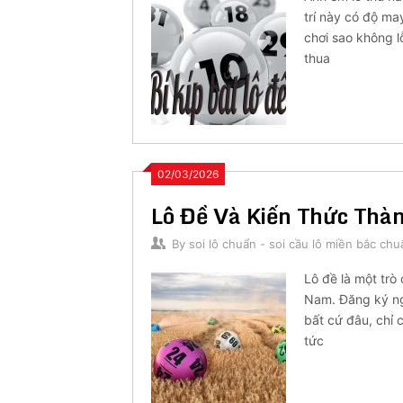
trí này có độ ma
chơi sao không l
thua
02/03/2026
Lô Đề Và Kiến Thức Thàn
By
soi lô chuẩn - soi cầu lô miền bắc chu
Lô đề là một trò 
Nam. Đăng ký nga
bất cứ đâu, chỉ 
tức