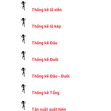
Thống kê lô xiên
Thống kê lô kép
Thống kê Đầu
Thống kê Đuôi
Thống kê Đầu – Đuôi
Thống kê Tổng
Tần suất xuất hiện