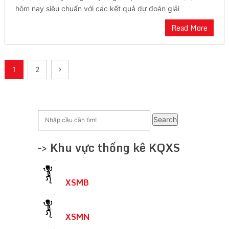
hôm nay siêu chuẩn với các kết quả dự đoán giải
Read More
Điều
1
2
hướng
bài
viết
Search
-> Khu vực thống kê KQXS
XSMB
XSMN