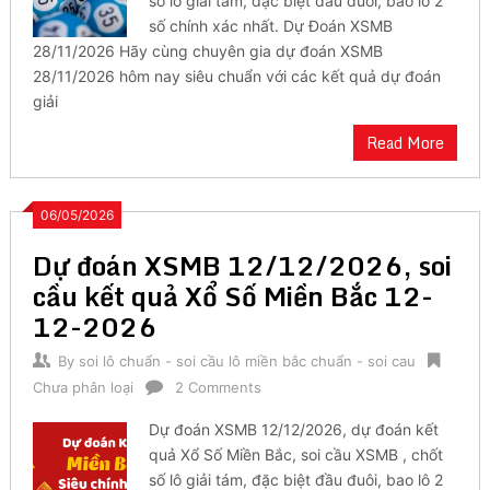
số lô giải tám, đặc biệt đầu đuôi, bao lô 2
số chính xác nhất. Dự Đoán XSMB
28/11/2026 Hãy cùng chuyên gia dự đoán XSMB
28/11/2026 hôm nay siêu chuẩn với các kết quả dự đoán
giải
Read More
06/05/2026
Dự đoán XSMB 12/12/2026, soi
cầu kết quả Xổ Số Miền Bắc 12-
12-2026
By
soi lô chuẩn - soi cầu lô miền bắc chuẩn - soi cau
Chưa phân loại
2 Comments
Dự đoán XSMB 12/12/2026, dự đoán kết
quả Xổ Số Miền Bắc, soi cầu XSMB , chốt
số lô giải tám, đặc biệt đầu đuôi, bao lô 2