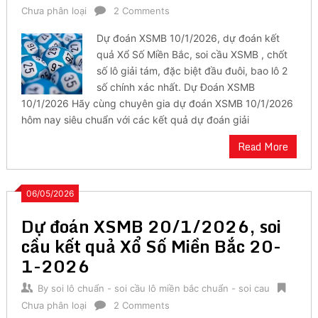
Chưa phân loại
2 Comments
Dự đoán XSMB 10/1/2026, dự đoán kết
quả Xổ Số Miền Bắc, soi cầu XSMB , chốt
số lô giải tám, đặc biệt đầu đuôi, bao lô 2
số chính xác nhất. Dự Đoán XSMB
10/1/2026 Hãy cùng chuyên gia dự đoán XSMB 10/1/2026
hôm nay siêu chuẩn với các kết quả dự đoán giải
Read More
06/05/2026
Dự đoán XSMB 20/1/2026, soi
cầu kết quả Xổ Số Miền Bắc 20-
1-2026
By
soi lô chuẩn - soi cầu lô miền bắc chuẩn - soi cau
Chưa phân loại
2 Comments