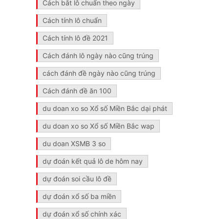
Cách bắt lô chuẩn theo ngày
Cách tính lô chuẩn
Cách tính lô đề 2021
Cách đánh lô ngày nào cũng trúng
cách đánh đề ngày nào cũng trúng
Cách đánh đề ăn 100
du doan xo so Xổ số Miền Bắc dại phát
du doan xo so Xổ số Miền Bắc wap
du doan XSMB 3 so
dự đoán kết quả lô de hôm nay
dự đoán soi cầu lô đề
dự đoán xổ số ba miền
dự đoán xổ số chính xác