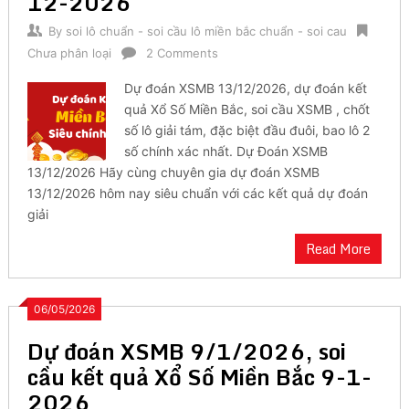
12-2026
By
soi lô chuẩn - soi cầu lô miền bắc chuẩn - soi cau
Chưa phân loại
2 Comments
Dự đoán XSMB 13/12/2026, dự đoán kết
quả Xổ Số Miền Bắc, soi cầu XSMB , chốt
số lô giải tám, đặc biệt đầu đuôi, bao lô 2
số chính xác nhất. Dự Đoán XSMB
13/12/2026 Hãy cùng chuyên gia dự đoán XSMB
13/12/2026 hôm nay siêu chuẩn với các kết quả dự đoán
giải
Read More
06/05/2026
Dự đoán XSMB 9/1/2026, soi
cầu kết quả Xổ Số Miền Bắc 9-1-
2026