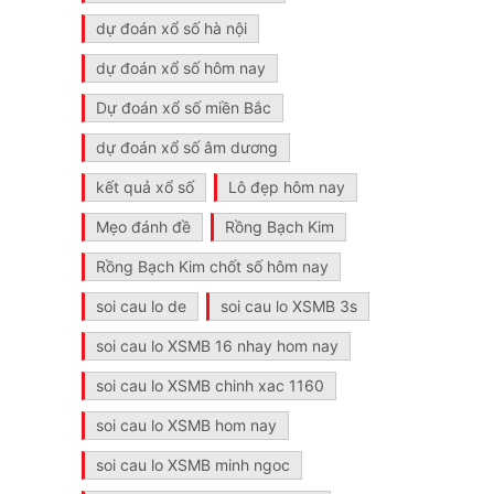
dự đoán xổ số hà nội
dự đoán xổ số hôm nay
Dự đoán xổ số miền Bắc
dự đoán xổ số âm dương
kết quả xổ số
Lô đẹp hôm nay
Mẹo đánh đề
Rồng Bạch Kim
Rồng Bạch Kim chốt số hôm nay
soi cau lo de
soi cau lo XSMB 3s
soi cau lo XSMB 16 nhay hom nay
soi cau lo XSMB chinh xac 1160
soi cau lo XSMB hom nay
soi cau lo XSMB minh ngoc