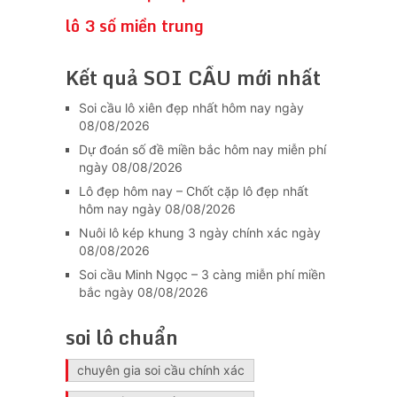
lô 3 số miền trung
Kết quả SOI CẦU mới nhất
Soi cầu lô xiên đẹp nhất hôm nay ngày
08/08/2026
Dự đoán số đề miền bắc hôm nay miễn phí
ngày 08/08/2026
Lô đẹp hôm nay – Chốt cặp lô đẹp nhất
hôm nay ngày 08/08/2026
Nuôi lô kép khung 3 ngày chính xác ngày
08/08/2026
Soi cầu Minh Ngọc – 3 càng miễn phí miền
bắc ngày 08/08/2026
soi lô chuẩn
chuyên gia soi cầu chính xác