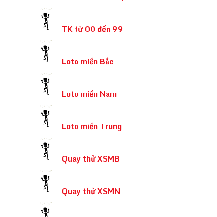
TK từ 00 đến 99
Loto miền Bắc
Loto miền Nam
Loto miền Trung
Quay thử XSMB
Quay thử XSMN