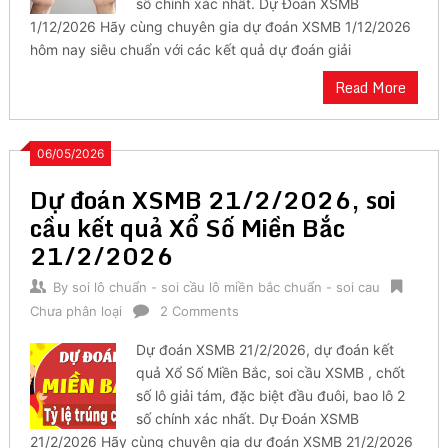
số chính xác nhất. Dự Đoán XSMB
1/12/2026 Hãy cùng chuyên gia dự đoán XSMB 1/12/2026
hôm nay siêu chuẩn với các kết quả dự đoán giải
Read More
06/05/2026
Dự đoán XSMB 21/2/2026, soi
cầu kết quả Xổ Số Miền Bắc
21/2/2026
By
soi lô chuẩn - soi cầu lô miền bắc chuẩn - soi cau
Chưa phân loại
2 Comments
Dự đoán XSMB 21/2/2026, dự đoán kết
quả Xổ Số Miền Bắc, soi cầu XSMB , chốt
số lô giải tám, đặc biệt đầu đuôi, bao lô 2
số chính xác nhất. Dự Đoán XSMB
21/2/2026 Hãy cùng chuyên gia dự đoán XSMB 21/2/2026