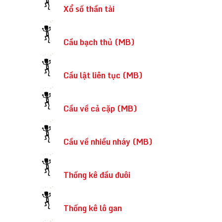
Xổ số thần tài
Cầu bạch thủ (MB)
Cầu lật liên tục (MB)
Cầu về cả cặp (MB)
Cầu về nhiều nháy (MB)
Thống kê đầu đuôi
Thống kê lô gan