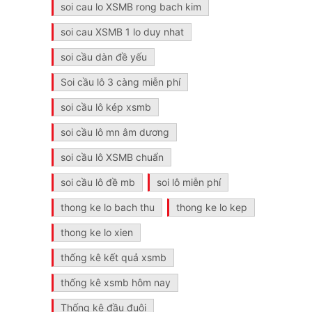
soi cau lo XSMB rong bach kim
soi cau XSMB 1 lo duy nhat
soi cầu dàn đề yếu
Soi cầu lô 3 càng miễn phí
soi cầu lô kép xsmb
soi cầu lô mn âm dương
soi cầu lô XSMB chuẩn
soi cầu lô đề mb
soi lô miễn phí
thong ke lo bach thu
thong ke lo kep
thong ke lo xien
thống kê kết quả xsmb
thống kê xsmb hôm nay
Thống kê đầu đuôi