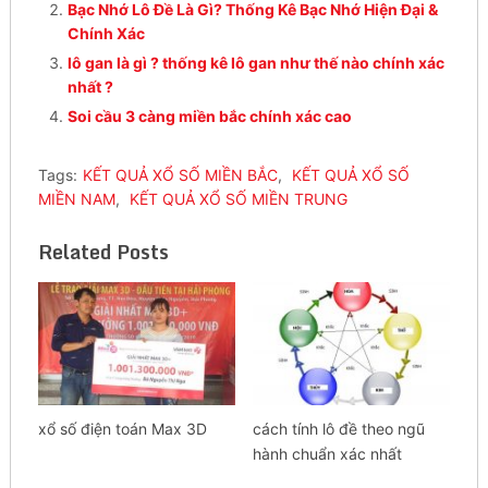
Bạc Nhớ Lô Đề Là Gì? Thống Kê Bạc Nhớ Hiện Đại &
Chính Xác
lô gan là gì ? thống kê lô gan như thế nào chính xác
nhất ?
Soi cầu 3 càng miền bắc chính xác cao
Tags:
KẾT QUẢ XỔ SỐ MIỀN BẮC
,
KẾT QUẢ XỔ SỐ
MIỀN NAM
,
KẾT QUẢ XỔ SỐ MIỀN TRUNG
Related Posts
xổ số điện toán Max 3D
cách tính lô đề theo ngũ
hành chuẩn xác nhất