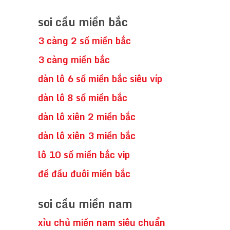
soi cầu miền bắc
3 càng 2 số miền bắc
3 càng miền bắc
dàn lô 6 số miền bắc siêu víp
dàn lô 8 số miền bắc
dàn lô xiên 2 miền bắc
dàn lô xiên 3 miền bắc
lô 10 số miền bắc vip
đề đầu đuôi miền bắc
soi cầu miền nam
xỉu chủ miền nam siêu chuẩn