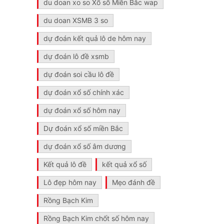
du doan xo so Xổ số Miền Bắc wap
du doan XSMB 3 so
dự đoán kết quả lô de hôm nay
dự đoán lô đề xsmb
dự đoán soi cầu lô đề
dự đoán xổ số chính xác
dự đoán xổ số hôm nay
Dự đoán xổ số miền Bắc
dự đoán xổ số âm dương
Kết quả lô đề
kết quả xổ số
Lô đẹp hôm nay
Mẹo đánh đề
Rồng Bạch Kim
Rồng Bạch Kim chốt số hôm nay