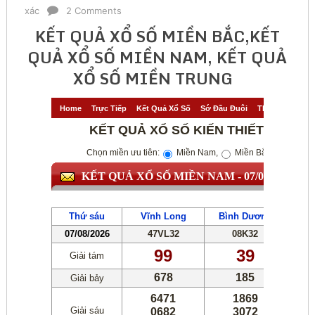
xác
2 Comments
KẾT QUẢ XỔ SỐ MIỀN BẮC,KẾT
QUẢ XỔ SỐ MIỀN NAM, KẾT QUẢ
XỔ SỐ MIỀN TRUNG