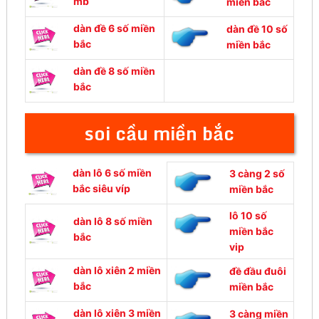
mb
miền bắc
dàn đề 6 số miền
dàn đề 10 số
bắc
miền bắc
dàn đề 8 số miền
bắc
soi cầu miền bắc
dàn lô 6 số miền
3 càng 2 số
bắc siêu víp
miền bắc
lô 10 số
dàn lô 8 số miền
miền bắc
bắc
vip
dàn lô xiên 2 miền
đề đầu đuôi
bắc
miền bắc
dàn lô xiên 3 miền
3 càng miền