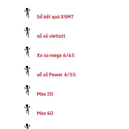
Sổ kết quả XSMT
xổ số vietlott
Xo so mega 6/45
xổ số Power 6/55
Max 3D
Max 4D