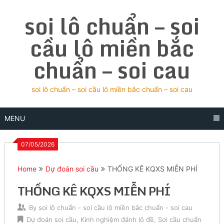
Skip
soi lô chuẩn – soi
to
content
cầu lô miền bắc
chuẩn – soi cau
soi lô chuẩn – soi cầu lô miền bắc chuẩn – soi cau
MENU
07/05/2026
Home
Dự đoán soi cầu
THỐNG KÊ KQXS MIỄN PHÍ
THỐNG KÊ KQXS MIỄN PHÍ
By
soi lô chuẩn - soi cầu lô miền bắc chuẩn - soi cau
Dự đoán soi cầu
,
Kinh nghiệm đánh lô đề
,
Soi cầu chuẩn