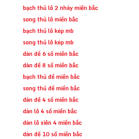
bạch thủ lô 2 nháy miền bắc
song thủ lô miền bắc
bạch thủ lô kép mb
song thủ lô kép mb
dàn đề 6 số miền bắc
dàn đề 8 số miền bắc
bạch thủ đề miền bắc
song thủ đề miền bắc
dàn đề 4 số miền bắc
dàn lô 4 số miền bắc
dàn lô xiên 4 miền bắc
dàn đề 10 số miền bắc