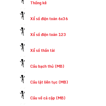
Thống kê
Xổ số điện toán 6x36
Xổ số điện toán 123
Xổ số thần tài
Cầu bạch thủ (MB)
Cầu lật liên tục (MB)
Cầu về cả cặp (MB)