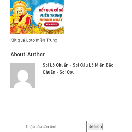
Kết quả Loto miền Trung
About Author
Soi Lô Chuẩn - Soi Cầu Lô Miền Bắc
Chuẩn - Soi Cau
Search