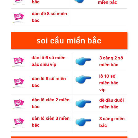
bắc
miền bắc
dàn đề 8 số miền
bắc
soi cầu miền bắc
dàn lô 6 số miền
3 càng 2 số
bắc siêu víp
miền bắc
lô 10 số
dàn lô 8 số miền
miền bắc
bắc
vip
dàn lô xiên 2 miền
đề đầu đuôi
bắc
miền bắc
dàn lô xiên 3 miền
3 càng miền
bắc
bắc