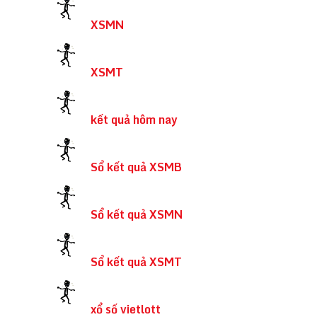
XSMN
XSMT
kết quả hôm nay
Sổ kết quả XSMB
Sổ kết quả XSMN
Sổ kết quả XSMT
xổ số vietlott