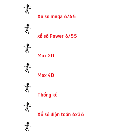
Xo so mega 6/45
xổ số Power 6/55
Max 3D
Max 4D
Thống kê
Xổ số điện toán 6x36