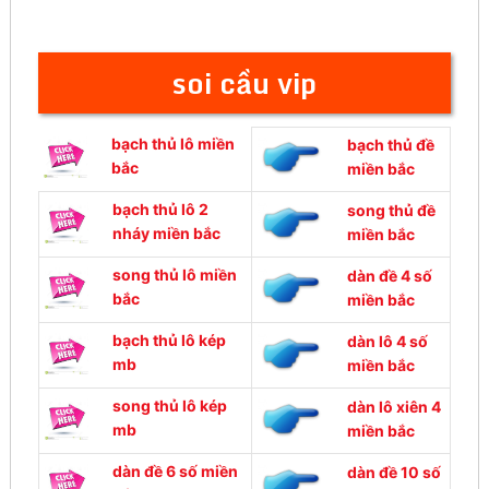
soi cầu vip
bạch thủ lô miền
bạch thủ đề
bắc
miền bắc
bạch thủ lô 2
song thủ đề
nháy miền bắc
miền bắc
song thủ lô miền
dàn đề 4 số
bắc
miền bắc
bạch thủ lô kép
dàn lô 4 số
mb
miền bắc
song thủ lô kép
dàn lô xiên 4
mb
miền bắc
dàn đề 6 số miền
dàn đề 10 số