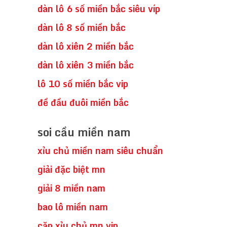
dàn lô 6 số miền bắc siêu víp
dàn lô 8 số miền bắc
dàn lô xiên 2 miền bắc
dàn lô xiên 3 miền bắc
lô 10 số miền bắc vip
đề đầu đuôi miền bắc
soi cầu miền nam
xỉu chủ miền nam siêu chuẩn
giải đặc biệt mn
giải 8 miền nam
bao lô miền nam
cặp xỉu chủ mn vip