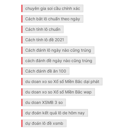
chuyên gia soi cầu chính xác
Cách bắt lô chuẩn theo ngày
Cách tính lô chuẩn
Cách tính lô đề 2021
Cách đánh lô ngày nào cũng trúng
cách đánh đề ngày nào cũng trúng
Cách đánh đề ăn 100
du doan xo so Xổ số Miền Bắc dại phát
du doan xo so Xổ số Miền Bắc wap
du doan XSMB 3 so
dự đoán kết quả lô de hôm nay
dự đoán lô đề xsmb