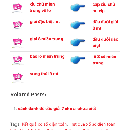
xỉu chủ miền
cặp xỉu chủ
trung về to
mt vip
giải đặc biệt mt
đầu đuôi giải
8 mt
giải 8 miền trung
đầu đuôi đặc
biệt
bao lô miền trung
lô 3 số miền
trung
song thủ lô mt
Related Posts:
cách đánh đề cầu giải 7 cho ai chưa biết
Tags:
Kết quả xổ số điện toán
,
Kết quả xổ số điện toán