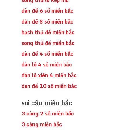
dàn đề 6 số miền bắc
dàn đề 8 số miền bắc
bạch thủ đề miền bắc
song thủ đề miền bắc
dàn đề 4 số miền bắc
dàn lô 4 số miền bắc
dàn lô xiên 4 miền bắc
dàn đề 10 số miền bắc
soi cầu miền bắc
3 càng 2 số miền bắc
3 càng miền bắc