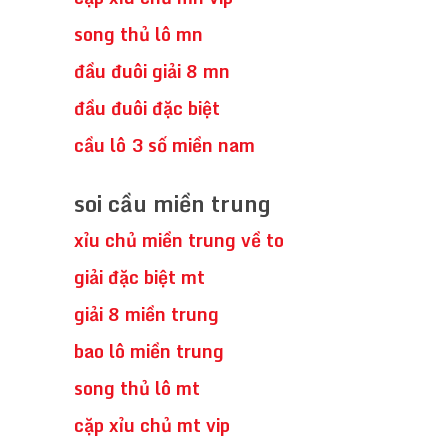
song thủ lô mn
đầu đuôi giải 8 mn
đầu đuôi đặc biệt
cầu lô 3 số miền nam
soi cầu miền trung
xỉu chủ miền trung về to
giải đặc biệt mt
giải 8 miền trung
bao lô miền trung
song thủ lô mt
cặp xỉu chủ mt vip