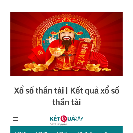
Xổ số thần tài | Kết quả xổ số
thần tài