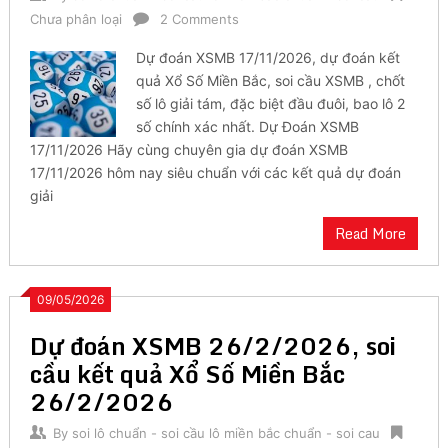
Chưa phân loại
2 Comments
Dự đoán XSMB 17/11/2026, dự đoán kết
quả Xổ Số Miền Bắc, soi cầu XSMB , chốt
số lô giải tám, đặc biệt đầu đuôi, bao lô 2
số chính xác nhất. Dự Đoán XSMB
17/11/2026 Hãy cùng chuyên gia dự đoán XSMB
17/11/2026 hôm nay siêu chuẩn với các kết quả dự đoán
giải
Read More
09/05/2026
Dự đoán XSMB 26/2/2026, soi
cầu kết quả Xổ Số Miền Bắc
26/2/2026
By
soi lô chuẩn - soi cầu lô miền bắc chuẩn - soi cau