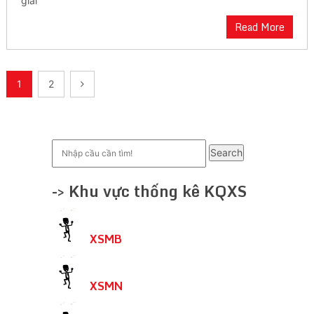
giải
Read More
Điều
1
2
hướng
bài
viết
Search
-> Khu vực thống kê KQXS
XSMB
XSMN