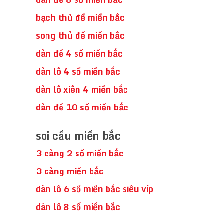
bạch thủ đề miền bắc
song thủ đề miền bắc
dàn đề 4 số miền bắc
dàn lô 4 số miền bắc
dàn lô xiên 4 miền bắc
dàn đề 10 số miền bắc
soi cầu miền bắc
3 càng 2 số miền bắc
3 càng miền bắc
dàn lô 6 số miền bắc siêu víp
dàn lô 8 số miền bắc