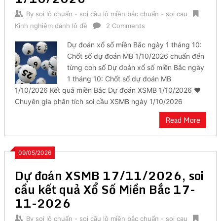
By
soi lô chuẩn - soi cầu lô miền bắc chuẩn - soi cau
Kinh nghiệm đánh lô đề
2 Comments
Dự đoán xổ số miền Bắc ngày 1 tháng 10:
Chốt số dự đoán MB 1/10/2026 chuẩn đến
từng con số Dự đoán xổ số miền Bắc ngày
1 tháng 10: Chốt số dự đoán MB
1/10/2026 Kết quả miền Bắc Dự đoán XSMB 1/10/2026 ❤️
Chuyên gia phân tích soi cầu XSMB ngày 1/10/2026
Read More
09/05/2026
Dự đoán XSMB 17/11/2026, soi
cầu kết quả Xổ Số Miền Bắc 17-
11-2026
By
soi lô chuẩn - soi cầu lô miền bắc chuẩn - soi cau