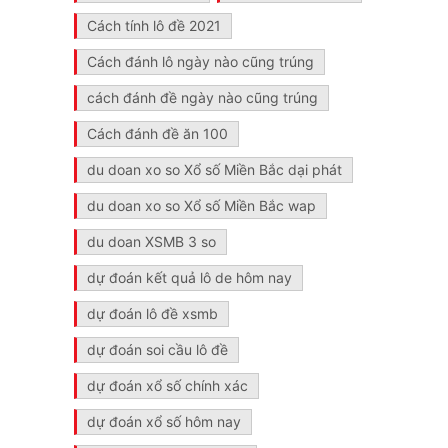
Cách tính lô đề 2021
Cách đánh lô ngày nào cũng trúng
cách đánh đề ngày nào cũng trúng
Cách đánh đề ăn 100
du doan xo so Xổ số Miền Bắc dại phát
du doan xo so Xổ số Miền Bắc wap
du doan XSMB 3 so
dự đoán kết quả lô de hôm nay
dự đoán lô đề xsmb
dự đoán soi cầu lô đề
dự đoán xổ số chính xác
dự đoán xổ số hôm nay