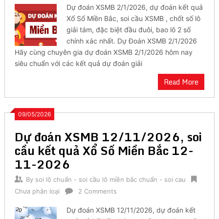
Dự đoán XSMB 2/1/2026, dự đoán kết quả
Xổ Số Miền Bắc, soi cầu XSMB , chốt số lô
giải tám, đặc biệt đầu đuôi, bao lô 2 số
chính xác nhất. Dự Đoán XSMB 2/1/2026
Hãy cùng chuyên gia dự đoán XSMB 2/1/2026 hôm nay
siêu chuẩn với các kết quả dự đoán giải
Read More
09/05/2026
Dự đoán XSMB 12/11/2026, soi
cầu kết quả Xổ Số Miền Bắc 12-
11-2026
By
soi lô chuẩn - soi cầu lô miền bắc chuẩn - soi cau
Chưa phân loại
2 Comments
Dự đoán XSMB 12/11/2026, dự đoán kết