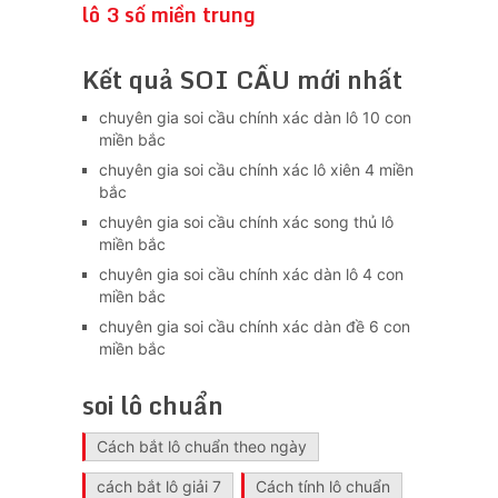
lô 3 số miền trung
Kết quả SOI CẦU mới nhất
chuyên gia soi cầu chính xác dàn lô 10 con
miền bắc
chuyên gia soi cầu chính xác lô xiên 4 miền
bắc
chuyên gia soi cầu chính xác song thủ lô
miền bắc
chuyên gia soi cầu chính xác dàn lô 4 con
miền bắc
chuyên gia soi cầu chính xác dàn đề 6 con
miền bắc
soi lô chuẩn
Cách bắt lô chuẩn theo ngày
cách bắt lô giải 7
Cách tính lô chuẩn