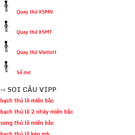
Quay thử XSMN
Quay thử XSMT
Quay thử Vietlott
Sổ mơ
-> SOI CẦU VIPP
bạch thủ lô miền bắc
bạch thủ lô 2 nháy miền bắc
song thủ lô miền bắc
bạch thủ lô kép mb