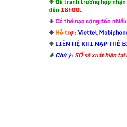
❈
Để tránh trường hợp nhận 
đến
18h00.
❈
Có thể nạp cộng dồn nhiều
❈
H
ỗ t
rợ :
Viettel,Mobipho
❈
LIÊN HỆ KHI NẠP THẺ B
❈
Chú ý:
SỐ sẽ xuất hiện tại