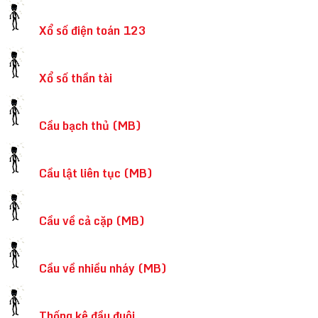
Xổ số điện toán 123
Xổ số thần tài
Cầu bạch thủ (MB)
Cầu lật liên tục (MB)
Cầu về cả cặp (MB)
Cầu về nhiều nháy (MB)
Thống kê đầu đuôi