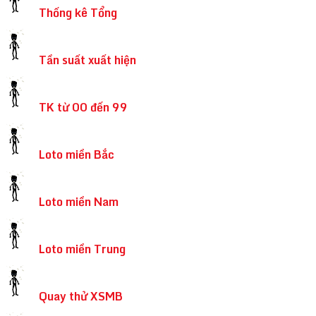
Thống kê Tổng
Tần suất xuất hiện
TK từ 00 đến 99
Loto miền Bắc
Loto miền Nam
Loto miền Trung
Quay thử XSMB