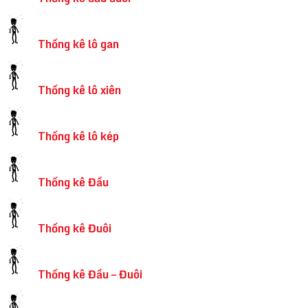
Thống kê lô gan
Thống kê lô xiên
Thống kê lô kép
Thống kê Đầu
Thống kê Đuôi
Thống kê Đầu – Đuôi