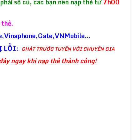
phải số cũ, các bạn nên nạp thẻ từ
7h00
 thẻ.
ne,Vinaphone,Gate,VNMobile…
Ị LỖI:
CHÁT TRƯỚC TUYẾN VỚI CHUYÊN GIA
 đây ngay khi nạp thẻ thành công
!