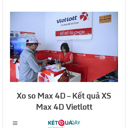
Xo so Max 4D – Kết quả XS
Max 4D Vietlott