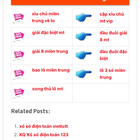
xỉu chủ miền
cặp xỉu chủ
trung về to
mt vip
giải đặc biệt mt
đầu đuôi giải
8 mt
giải 8 miền trung
đầu đuôi đặc
biệt
bao lô miền trung
lô 3 số miền
trung
song thủ lô mt
Related Posts:
xổ số điện toán vietlott
KQ Xổ số điện toán 123