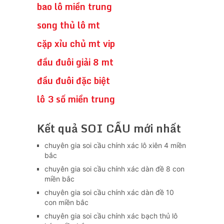
bao lô miền trung
song thủ lô mt
cặp xỉu chủ mt vip
đầu đuôi giải 8 mt
đầu đuôi đặc biệt
lô 3 số miền trung
Kết quả SOI CẦU mới nhất
chuyên gia soi cầu chính xác lô xiên 4 miền
bắc
chuyên gia soi cầu chính xác dàn đề 8 con
miền bắc
chuyên gia soi cầu chính xác dàn đề 10
con miền bắc
chuyên gia soi cầu chính xác bạch thủ lô