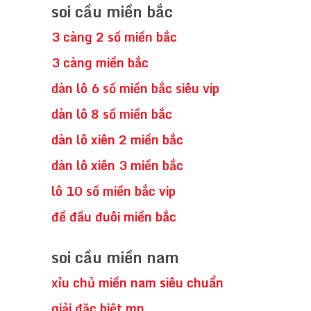
soi cầu miền bắc
3 càng 2 số miền bắc
3 càng miền bắc
dàn lô 6 số miền bắc siêu víp
dàn lô 8 số miền bắc
dàn lô xiên 2 miền bắc
dàn lô xiên 3 miền bắc
lô 10 số miền bắc vip
đề đầu đuôi miền bắc
soi cầu miền nam
xỉu chủ miền nam siêu chuẩn
giải đặc biệt mn