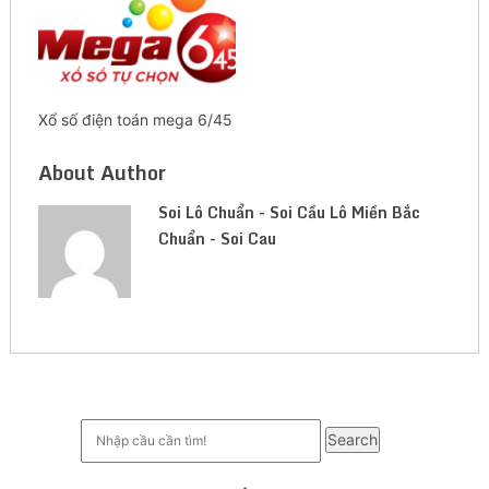
Xổ số điện toán mega 6/45
About Author
Soi Lô Chuẩn - Soi Cầu Lô Miền Bắc
Chuẩn - Soi Cau
Search