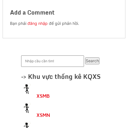
Add a Comment
Bạn phải
đăng nhập
để gửi phản hồi.
Search
-> Khu vực thống kê KQXS
XSMB
XSMN