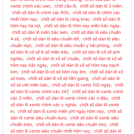
xsmb chính xác uwc
,
chốt cầu lô
,
chốt số dàn lô 3 miền
,
chốt số dàn lô chính xác 600
,
chốt số dàn lô chính xác
nhất hôm nay
,
chốt số dàn lô công khai
,
chốt số dàn lô
hôm nay hà nội
,
chốt số dàn lô hôm nay miền bắc ngày
,
chốt số dàn lô miền bắc iwin
,
chốt số dàn lô siêu chuẩn
4 số
,
chốt số dàn lô siêu chuẩn 66
,
chốt số dàn lô siêu
chuẩn mpt
,
chốt số dàn lô siêu chuẩn y hải phòng
,
chốt
số dàn lô xổ số 8 số miền bắc
,
chốt số dàn lô xổ số anh
nghèo
,
chốt số dàn lô xổ số chuẩn
,
chốt số dàn lô xổ số
hôm nay bắc ngày
,
chốt số dàn lô xổ số hôm nay bạch
kim
,
chốt số dàn lô xổ số hôm nay êm
,
chốt số dàn lô xổ
số indo
,
chốt số dàn lô xổ số tiền giang
,
chốt số dàn lô
xổ số ướt miền bắc
,
chốt số dàn lô xsmb 100 ngày
,
chốt
số dàn lô xsmb chính xác 247
,
chốt số dàn lô xsmb chính
xác 3 miền
,
chốt số dàn lô xsmb chính xác ơ đâu
,
chốt
số dàn lô xsmb chính xác y nghia
,
chốt số dàn lô xsmb
in
,
chốt số dàn lô xsmb miễn phí ngày hôm nay
,
chốt số
dàn lô xsmb siêu chuẩn euro
,
chốt số dàn lô xsmb siêu
chuẩn indo
,
chốt số dàn lô xsmb siêu chuẩn loto
,
chốt
số dàn lô xsmb siêu chuẩn nhất hôm nay
,
chốt số dàn lô