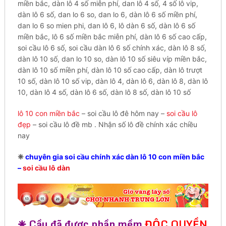
miền bắc, dàn lô 4 số miễn phí, dan lô 4 số, 4 số lô vip,
dàn lô 6 số, dan lo 6 so, dan lo 6, dàn lô 6 số miền phí,
dan lo 6 so mien phi, dan lô 6, lô dàn 6 số, dàn lô 6 số
miền bắc, lô 6 số miền bắc miễn phí, dàn lô 6 số cao cấp,
soi cầu lô 6 số, soi cầu dàn lô 6 số chính xác, dàn lô 8 số,
dàn lô 10 số, dan lo 10 so, dàn lô 10 số siêu víp miền bắc,
dàn lô 10 số miền phí, dàn lô 10 số cao cấp, dàn lô trượt
10 số, dàn lô 10 số vip, dàn lô 4, dàn lô 6, dàn lô 8, dàn lô
10, dàn lô 4 số, dàn lô 6 số, dàn lô 8 số, dàn lô 10 số
lô 10 con miền bắc
– soi cầu lô đê hôm nay –
soi cầu lô
đẹp
– soi cầu lô đề mb . Nhận số lô đề chính xác chiều
nay
❈
chuyên gia soi cầu chính xác dàn lô 10 con miền bắc
–
soi cầu lô dàn
❈ Cầu đã được phần mềm
ĐỘC QUYỀN