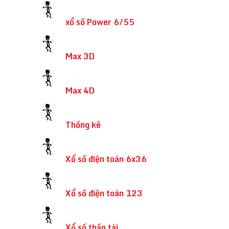
xổ số Power 6/55
Max 3D
Max 4D
Thống kê
Xổ số điện toán 6x36
Xổ số điện toán 123
Xổ số thần tài