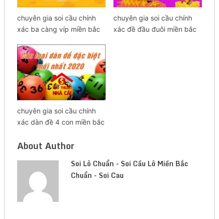
chuyên gia soi cầu chính
chuyên gia soi cầu chính
xác ba càng víp miền bắc
xác đề đầu đuôi miền bắc
chuyên gia soi cầu chính
xác dàn đề 4 con miền bắc
About Author
Soi Lô Chuẩn - Soi Cầu Lô Miền Bắc
Chuẩn - Soi Cau