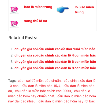
bao lô miền trung
lô 3 số miền
trung
song thủ lô mt
Related Posts:
chuyên gia soi cầu chính xác đề đầu đuôi miền bắc
chuyên gia soi cầu chính xác dàn lô 4 con miền bắc
chuyên gia soi cầu chính xác dàn lô 6 con miền bắc
chuyên gia soi cầu chính xác dàn lô 8 con miền bắc
Tags:
cách soi đề miền bắc chuẩn
,
cầu chính xác dàn lô
10 con
,
cầu dàn lô miền bắc 15/4
,
cầu dàn lô miền bắc
âu
,
cầu dàn lô miền bắc chính xác 9999
,
cầu dàn lô
miền bắc hôm nay chuẩn nhất
,
cầu dàn lô miền bắc hôm
nay dài bao nhiêu
,
cầu dàn lô miền bắc hôm nay rơi bạc