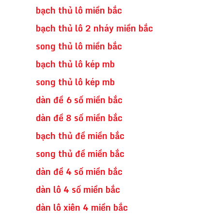
bạch thủ lô miền bắc
bạch thủ lô 2 nháy miền bắc
song thủ lô miền bắc
bạch thủ lô kép mb
song thủ lô kép mb
dàn đề 6 số miền bắc
dàn đề 8 số miền bắc
bạch thủ đề miền bắc
song thủ đề miền bắc
dàn đề 4 số miền bắc
dàn lô 4 số miền bắc
dàn lô xiên 4 miền bắc