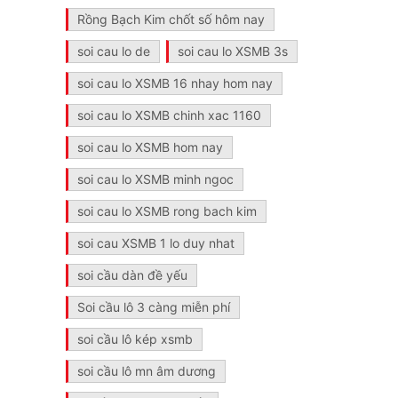
Rồng Bạch Kim chốt số hôm nay
soi cau lo de
soi cau lo XSMB 3s
soi cau lo XSMB 16 nhay hom nay
soi cau lo XSMB chinh xac 1160
soi cau lo XSMB hom nay
soi cau lo XSMB minh ngoc
soi cau lo XSMB rong bach kim
soi cau XSMB 1 lo duy nhat
soi cầu dàn đề yếu
Soi cầu lô 3 càng miễn phí
soi cầu lô kép xsmb
soi cầu lô mn âm dương