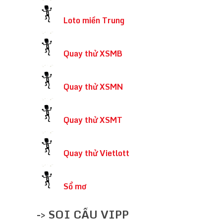
Loto miền Trung
Quay thử XSMB
Quay thử XSMN
Quay thử XSMT
Quay thử Vietlott
Sổ mơ
-> SOI CẦU VIPP