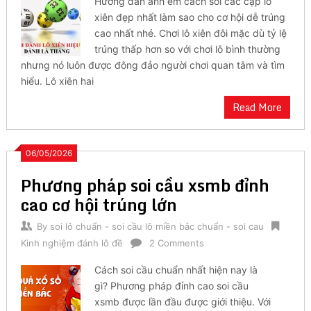
Hướng dẫn anh em cách soi các cặp lô
xiên đẹp nhất làm sao cho cơ hội dễ trúng
cao nhất nhé. Chơi lô xiên đôi mặc dù tỷ lệ
trúng thấp hơn so với chơi lô bình thường
nhưng nó luôn được đông đảo người chơi quan tâm và tìm
hiểu. Lô xiên hai
Read More
06/05/2026
Phương pháp soi cầu xsmb đỉnh
cao cơ hội trúng lớn
By
soi lô chuẩn - soi cầu lô miền bắc chuẩn - soi cau
Kinh nghiệm đánh lô đề
2 Comments
Cách soi cầu chuẩn nhất hiện nay là
gì? Phương pháp đỉnh cao soi cầu
xsmb được lần đầu được giới thiệu. Với