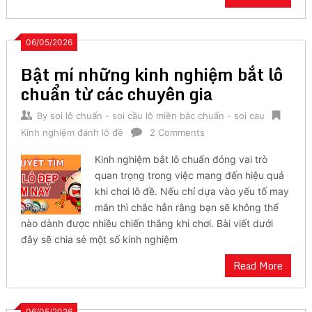
06/05/2026
Bật mí những kinh nghiệm bắt lô
chuẩn từ các chuyên gia
By
soi lô chuẩn - soi cầu lô miền bắc chuẩn - soi cau
Kinh nghiệm đánh lô đề
2 Comments
Kinh nghiệm bắt lô chuẩn đóng vai trò
quan trọng trong việc mang đến hiệu quả
khi chơi lô đề. Nếu chỉ dựa vào yếu tố may
mắn thì chắc hẳn rằng bạn sẽ không thể
nào dành được nhiều chiến thắng khi chơi. Bài viết dưới
đây sẽ chia sẻ một số kinh nghiệm
Read More
06/05/2026