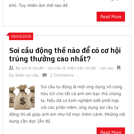
khó. Tuy nhiên làm thế nào để
Read More
06/05/2026
Soi cầu động thế nào để có cơ hội
trúng thưởng cao nhất?
By
soi lô chuẩn - soi cầu lô miền bắc chuẩn - soi cau
Dự đoán soi cầu
2 Comments
Soi cầu tự động là một ứng dụng vô cùng
hữu ích cho tất cả anh em bạc thủ chúng
ta. Nếu đã có kinh nghiệm biết phối hợp
với các phần mềm, ứng dụng soi cầu tự
động thì sẽ giúp anh em như hổ mọc thêm cánh. Những nội
dung cần đọc [Ẩn đi]
Read More