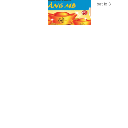
bat lo 3