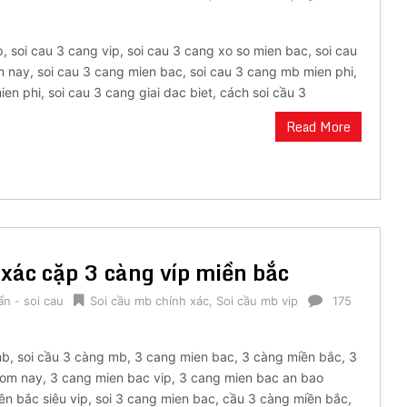
p, soi cau 3 cang vip, soi cau 3 cang xo so mien bac, soi cau
 nay, soi cau 3 cang mien bac, soi cau 3 cang mb mien phi,
ien phi, soi cau 3 cang giai dac biet, cách soi cầu 3
Read More
 xác cặp 3 càng víp miền bắc
ẩn - soi cau
Soi cầu mb chính xác
,
Soi cầu mb vip
175
mb, soi cầu 3 càng mb, 3 cang mien bac, 3 càng miền bắc, 3
om nay, 3 cang mien bac vip, 3 cang mien bac an bao
ền bắc siêu vip, soi 3 cang mien bac, cầu 3 càng miền bắc,