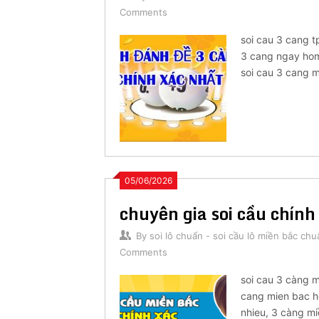
Comments
soi cau 3 cang t
3 cang ngay hom
soi cau 3 cang m
05/06/2026
chuyên gia soi cầu chính
By
soi lô chuẩn - soi cầu lô miền bắc chu
Comments
soi cau 3 càng 
cang mien bac h
nhieu, 3 càng mi