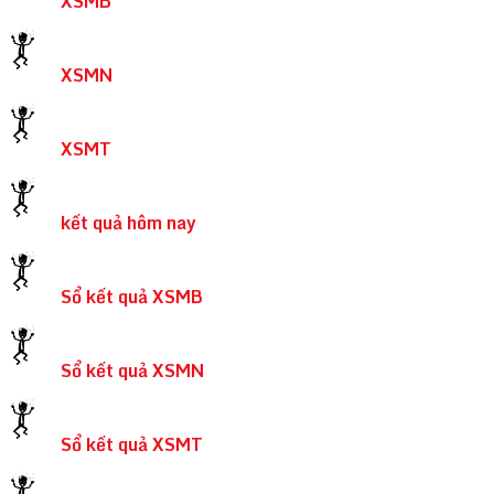
XSMB
XSMN
XSMT
kết quả hôm nay
Sổ kết quả XSMB
Sổ kết quả XSMN
Sổ kết quả XSMT