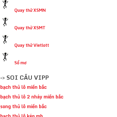
Quay thử XSMN
Quay thử XSMT
Quay thử Vietlott
Sổ mơ
-> SOI CẦU VIPP
bạch thủ lô miền bắc
bạch thủ lô 2 nháy miền bắc
song thủ lô miền bắc
bạch thủ lô kép mb