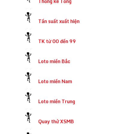
Thống kê Tổng
Tần suất xuất hiện
TK từ 00 đến 99
Loto miền Bắc
Loto miền Nam
Loto miền Trung
Quay thử XSMB