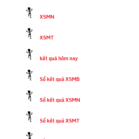
XSMN
XSMT
kết quả hôm nay
Sổ kết quả XSMB
Sổ kết quả XSMN
Sổ kết quả XSMT