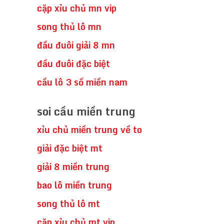
cặp xỉu chủ mn vip
song thủ lô mn
đầu đuôi giải 8 mn
đầu đuôi đặc biệt
cầu lô 3 số miền nam
soi cầu miền trung
xỉu chủ miền trung về to
giải đặc biệt mt
giải 8 miền trung
bao lô miền trung
song thủ lô mt
cặp xỉu chủ mt vip