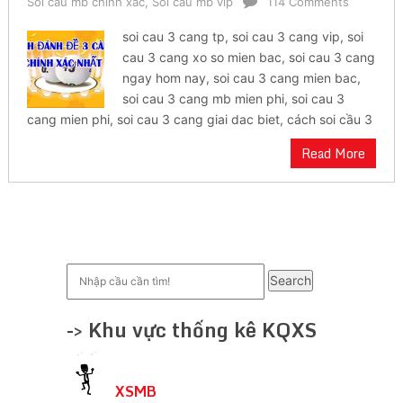
Soi cầu mb chính xác
,
Soi cầu mb vip
114 Comments
soi cau 3 cang tp, soi cau 3 cang vip, soi
cau 3 cang xo so mien bac, soi cau 3 cang
ngay hom nay, soi cau 3 cang mien bac,
soi cau 3 cang mb mien phi, soi cau 3
cang mien phi, soi cau 3 cang giai dac biet, cách soi cầu 3
Read More
Search
-> Khu vực thống kê KQXS
XSMB