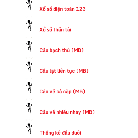
Xổ số điện toán 123
Xổ số thần tài
Cầu bạch thủ (MB)
Cầu lật liên tục (MB)
Cầu về cả cặp (MB)
Cầu về nhiều nháy (MB)
Thống kê đầu đuôi