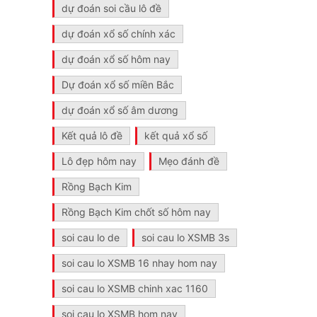
dự đoán soi cầu lô đề
dự đoán xổ số chính xác
dự đoán xổ số hôm nay
Dự đoán xổ số miền Bắc
dự đoán xổ số âm dương
Kết quả lô đề
kết quả xổ số
Lô đẹp hôm nay
Mẹo đánh đề
Rồng Bạch Kim
Rồng Bạch Kim chốt số hôm nay
soi cau lo de
soi cau lo XSMB 3s
soi cau lo XSMB 16 nhay hom nay
soi cau lo XSMB chinh xac 1160
soi cau lo XSMB hom nay