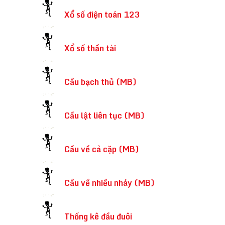
Xổ số điện toán 123
Xổ số thần tài
Cầu bạch thủ (MB)
Cầu lật liên tục (MB)
Cầu về cả cặp (MB)
Cầu về nhiều nháy (MB)
Thống kê đầu đuôi