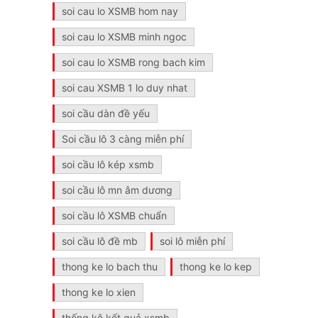
soi cau lo XSMB hom nay
soi cau lo XSMB minh ngoc
soi cau lo XSMB rong bach kim
soi cau XSMB 1 lo duy nhat
soi cầu dàn đề yếu
Soi cầu lô 3 càng miễn phí
soi cầu lô kép xsmb
soi cầu lô mn âm dương
soi cầu lô XSMB chuẩn
soi cầu lô đề mb
soi lô miễn phí
thong ke lo bach thu
thong ke lo kep
thong ke lo xien
thống kê kết quả xsmb