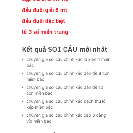
đầu đuôi giải 8 mt
đầu đuôi đặc biệt
lô 3 số miền trung
Kết quả SOI CẦU mới nhất
chuyên gia soi cầu chính xác lô xiên 4 miền
bắc
chuyên gia soi cầu chính xác dàn đề 8 con
miền bắc
chuyên gia soi cầu chính xác dàn đề 10
con miền bắc
chuyên gia soi cầu chính xác bạch thủ lô
kép miền bắc
chuyên gia soi cầu chính xác cặp 3 càng
víp miền bắc