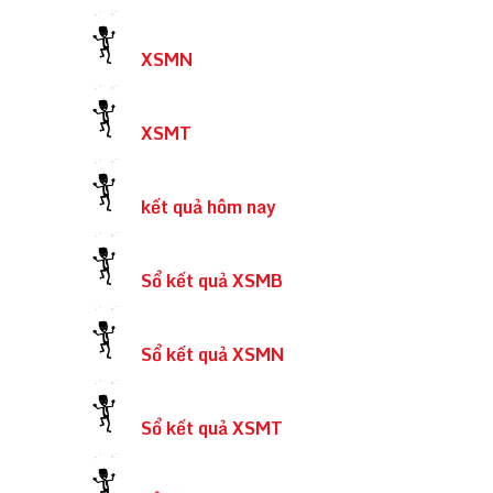
XSMN
XSMT
kết quả hôm nay
Sổ kết quả XSMB
Sổ kết quả XSMN
Sổ kết quả XSMT