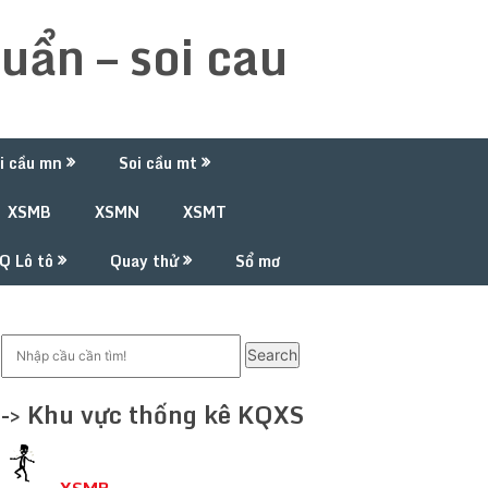
huẩn – soi cau
i cầu mn
Soi cầu mt
XSMB
XSMN
XSMT
Q Lô tô
Quay thử
Sổ mơ
Search
-> Khu vực thống kê KQXS