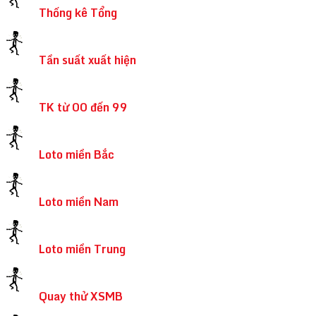
Thống kê Tổng
Tần suất xuất hiện
TK từ 00 đến 99
Loto miền Bắc
Loto miền Nam
Loto miền Trung
Quay thử XSMB