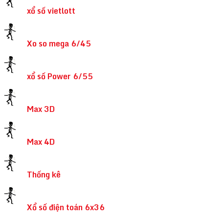
xổ số vietlott
Xo so mega 6/45
xổ số Power 6/55
Max 3D
Max 4D
Thống kê
Xổ số điện toán 6x36