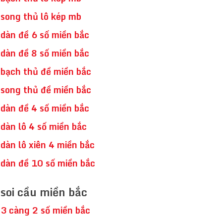
song thủ lô kép mb
dàn đề 6 số miền bắc
dàn đề 8 số miền bắc
bạch thủ đề miền bắc
song thủ đề miền bắc
dàn đề 4 số miền bắc
dàn lô 4 số miền bắc
dàn lô xiên 4 miền bắc
dàn đề 10 số miền bắc
soi cầu miền bắc
3 càng 2 số miền bắc