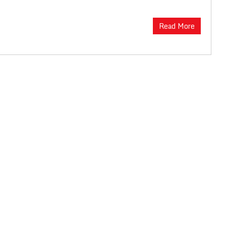
Read More