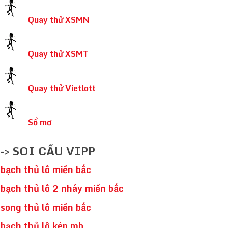
Quay thử XSMN
Quay thử XSMT
Quay thử Vietlott
Sổ mơ
-> SOI CẦU VIPP
bạch thủ lô miền bắc
bạch thủ lô 2 nháy miền bắc
song thủ lô miền bắc
bạch thủ lô kép mb