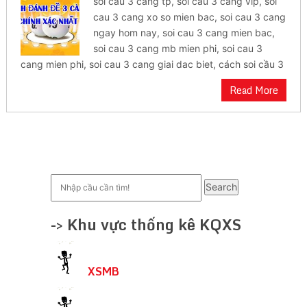
soi cau 3 cang tp, soi cau 3 cang vip, soi
cau 3 cang xo so mien bac, soi cau 3 cang
ngay hom nay, soi cau 3 cang mien bac,
soi cau 3 cang mb mien phi, soi cau 3
cang mien phi, soi cau 3 cang giai dac biet, cách soi cầu 3
Read More
Search
-> Khu vực thống kê KQXS
XSMB