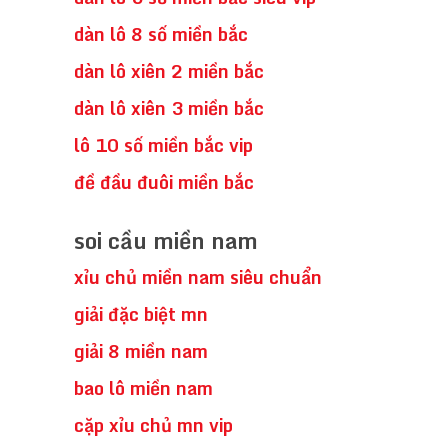
dàn lô 8 số miền bắc
dàn lô xiên 2 miền bắc
dàn lô xiên 3 miền bắc
lô 10 số miền bắc vip
đề đầu đuôi miền bắc
soi cầu miền nam
xỉu chủ miền nam siêu chuẩn
giải đặc biệt mn
giải 8 miền nam
bao lô miền nam
cặp xỉu chủ mn vip