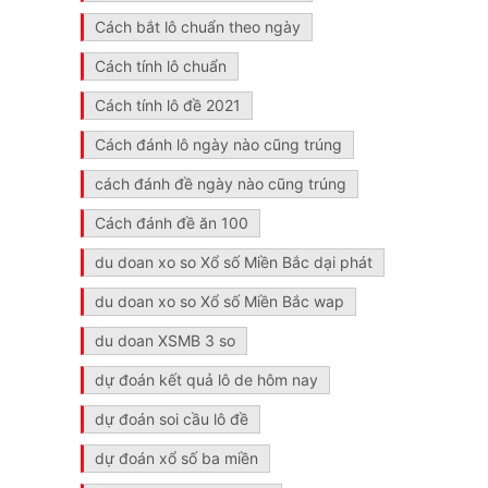
Cách bắt lô chuẩn theo ngày
Cách tính lô chuẩn
Cách tính lô đề 2021
Cách đánh lô ngày nào cũng trúng
cách đánh đề ngày nào cũng trúng
Cách đánh đề ăn 100
du doan xo so Xổ số Miền Bắc dại phát
du doan xo so Xổ số Miền Bắc wap
du doan XSMB 3 so
dự đoán kết quả lô de hôm nay
dự đoán soi cầu lô đề
dự đoán xổ số ba miền