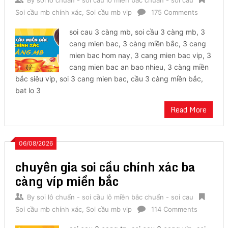
By
soi lô chuẩn - soi cầu lô miền bắc chuẩn - soi cau
Soi cầu mb chính xác
,
Soi cầu mb vip
175 Comments
soi cau 3 càng mb, soi cầu 3 càng mb, 3
cang mien bac, 3 càng miền bắc, 3 cang
mien bac hom nay, 3 cang mien bac vip, 3
cang mien bac an bao nhieu, 3 càng miền
bắc siêu vip, soi 3 cang mien bac, cầu 3 càng miền bắc,
bat lo 3
Read More
06/08/2026
chuyên gia soi cầu chính xác ba
càng víp miền bắc
By
soi lô chuẩn - soi cầu lô miền bắc chuẩn - soi cau
Soi cầu mb chính xác
,
Soi cầu mb vip
114 Comments