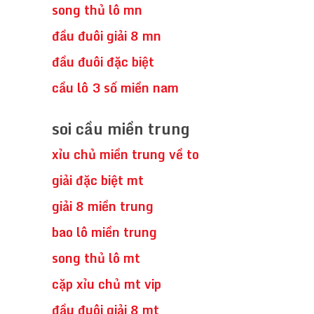
song thủ lô mn
đầu đuôi giải 8 mn
đầu đuôi đặc biệt
cầu lô 3 số miền nam
soi cầu miền trung
xỉu chủ miền trung về to
giải đặc biệt mt
giải 8 miền trung
bao lô miền trung
song thủ lô mt
cặp xỉu chủ mt vip
đầu đuôi giải 8 mt