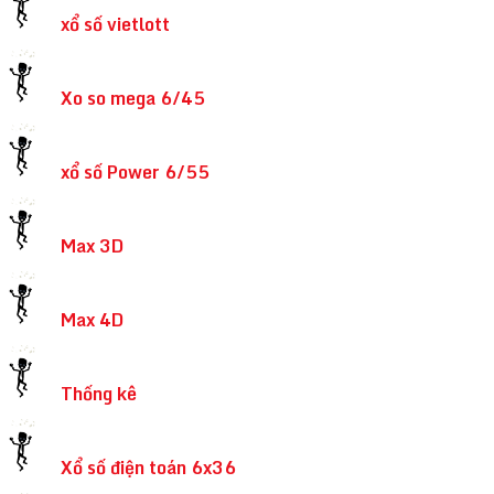
xổ số vietlott
Xo so mega 6/45
xổ số Power 6/55
Max 3D
Max 4D
Thống kê
Xổ số điện toán 6x36