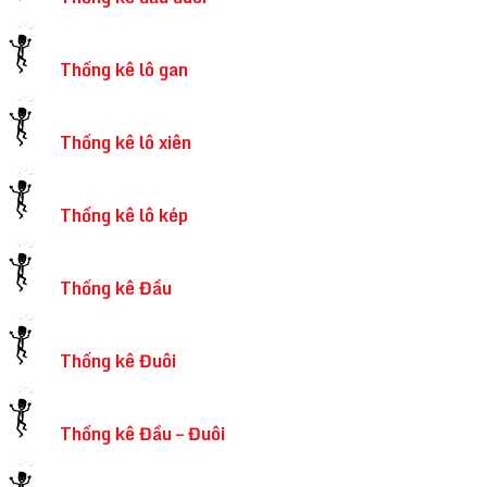
Thống kê lô gan
Thống kê lô xiên
Thống kê lô kép
Thống kê Đầu
Thống kê Đuôi
Thống kê Đầu – Đuôi