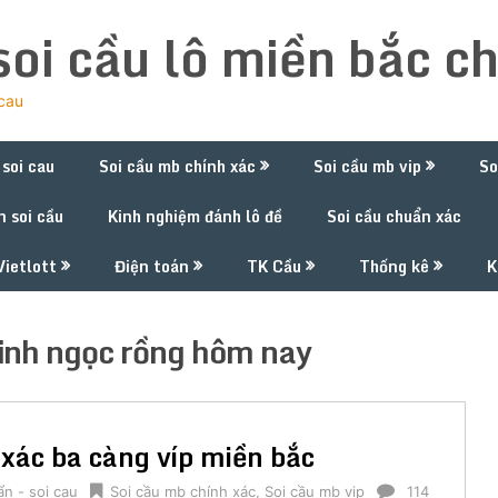
 soi cầu lô miền bắc c
 cau
 soi cau
Soi cầu mb chính xác
Soi cầu mb vip
So
 soi cầu
Kinh nghiệm đánh lô đề
Soi cầu chuẩn xác
Vietlott
Điện toán
TK Cầu
Thống kê
K
inh ngọc rồng hôm nay
 xác ba càng víp miền bắc
ẩn - soi cau
Soi cầu mb chính xác
,
Soi cầu mb vip
114