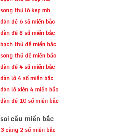
song thủ lô kép mb
dàn đề 6 số miền bắc
dàn đề 8 số miền bắc
bạch thủ đề miền bắc
song thủ đề miền bắc
dàn đề 4 số miền bắc
dàn lô 4 số miền bắc
dàn lô xiên 4 miền bắc
dàn đề 10 số miền bắc
soi cầu miền bắc
3 càng 2 số miền bắc