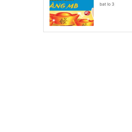
bat lo 3