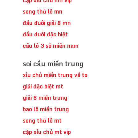
cặp xỉu chủ mn vip
song thủ lô mn
đầu đuôi giải 8 mn
đầu đuôi đặc biệt
cầu lô 3 số miền nam
soi cầu miền trung
xỉu chủ miền trung về to
giải đặc biệt mt
giải 8 miền trung
bao lô miền trung
song thủ lô mt
cặp xỉu chủ mt vip