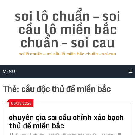
Skip
soi lô chuẩn – soi
to
content
cầu lô miền bắc
chuẩn – soi cau
soi lô chuẩn – soi cầu lô miền bắc chuẩn – soi cau
MENU
Thẻ:
cầu độc thủ đề miền bắc
06/08/2026
chuyên gia soi cầu chính xác bạch
thủ đề miền bắc