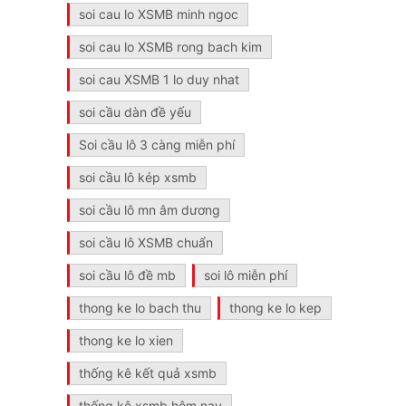
soi cau lo XSMB minh ngoc
soi cau lo XSMB rong bach kim
soi cau XSMB 1 lo duy nhat
soi cầu dàn đề yếu
Soi cầu lô 3 càng miễn phí
soi cầu lô kép xsmb
soi cầu lô mn âm dương
soi cầu lô XSMB chuẩn
soi cầu lô đề mb
soi lô miễn phí
thong ke lo bach thu
thong ke lo kep
thong ke lo xien
thống kê kết quả xsmb
thống kê xsmb hôm nay