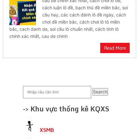
cầu đề chính xác nhất, cách chơi lô đề,
cách luận lô đề, bạch thủ đề miền bắc, soi
cầu hay, các cách đánh lô đề ngày, cách
chơi đề miền bắc, cách chơi lô tô miền
bắc, cach danh de, soi cầu lô chuẩn nhất, cách tính lô
chính xác nhất, cau de chinh
Read More
Search
-> Khu vực thống kê KQXS
XSMB