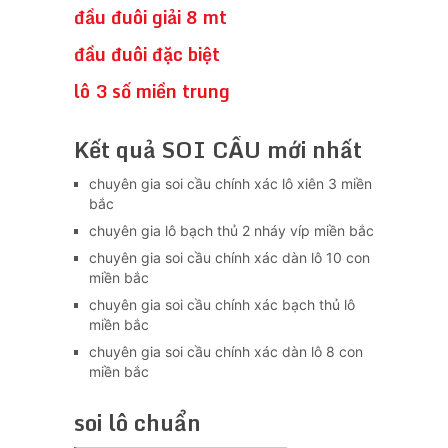
đầu đuôi giải 8 mt
đầu đuôi đặc biệt
lô 3 số miền trung
Kết quả SOI CẦU mới nhất
chuyên gia soi cầu chính xác lô xiên 3 miền
bắc
chuyên gia lô bạch thủ 2 nháy víp miền bắc
chuyên gia soi cầu chính xác dàn lô 10 con
miền bắc
chuyên gia soi cầu chính xác bạch thủ lô
miền bắc
chuyên gia soi cầu chính xác dàn lô 8 con
miền bắc
soi lô chuẩn