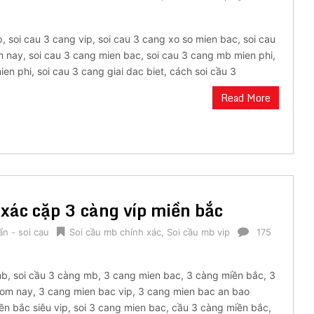
p, soi cau 3 cang vip, soi cau 3 cang xo so mien bac, soi cau
 nay, soi cau 3 cang mien bac, soi cau 3 cang mb mien phi,
ien phi, soi cau 3 cang giai dac biet, cách soi cầu 3
Read More
 xác cặp 3 càng víp miền bắc
ẩn - soi cau
Soi cầu mb chính xác
,
Soi cầu mb vip
175
mb, soi cầu 3 càng mb, 3 cang mien bac, 3 càng miền bắc, 3
om nay, 3 cang mien bac vip, 3 cang mien bac an bao
ền bắc siêu vip, soi 3 cang mien bac, cầu 3 càng miền bắc,