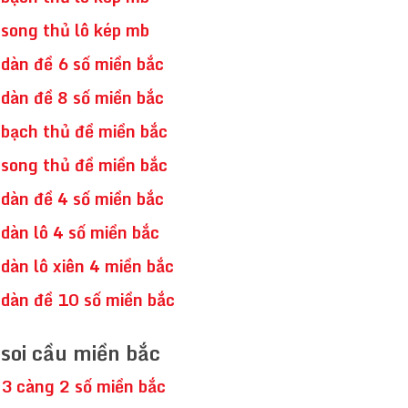
song thủ lô kép mb
dàn đề 6 số miền bắc
dàn đề 8 số miền bắc
bạch thủ đề miền bắc
song thủ đề miền bắc
dàn đề 4 số miền bắc
dàn lô 4 số miền bắc
dàn lô xiên 4 miền bắc
dàn đề 10 số miền bắc
soi cầu miền bắc
3 càng 2 số miền bắc