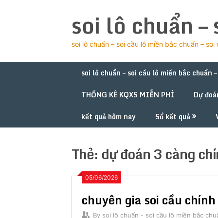
Skip
soi lô chuẩn –
to
content
soi lô chuẩn – soi cầu lô miền bắc chuẩn – soi
soi lô chuẩn – soi cầu lô miền bắc chuẩn –
THỐNG KÊ KQXS MIỄN PHÍ
Dự đoán
kết quả hôm nay
Sổ kết quả
Thẻ:
dự đoán 3 càng chí
05/06/2026
chuyên gia soi cầu chính
By
soi lô chuẩn - soi cầu lô miền bắc chu