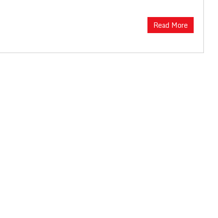
Read More