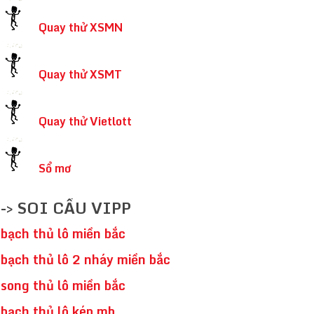
Quay thử XSMN
Quay thử XSMT
Quay thử Vietlott
Sổ mơ
-> SOI CẦU VIPP
bạch thủ lô miền bắc
bạch thủ lô 2 nháy miền bắc
song thủ lô miền bắc
bạch thủ lô kép mb