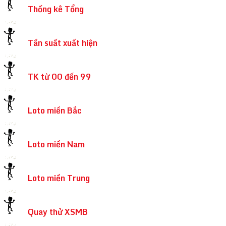
Thống kê Tổng
Tần suất xuất hiện
TK từ 00 đến 99
Loto miền Bắc
Loto miền Nam
Loto miền Trung
Quay thử XSMB