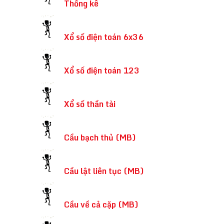
Thống kê
Xổ số điện toán 6x36
Xổ số điện toán 123
Xổ số thần tài
Cầu bạch thủ (MB)
Cầu lật liên tục (MB)
Cầu về cả cặp (MB)