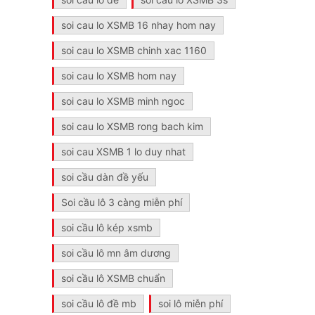
soi cau lo XSMB 16 nhay hom nay
soi cau lo XSMB chinh xac 1160
soi cau lo XSMB hom nay
soi cau lo XSMB minh ngoc
soi cau lo XSMB rong bach kim
soi cau XSMB 1 lo duy nhat
soi cầu dàn đề yếu
Soi cầu lô 3 càng miễn phí
soi cầu lô kép xsmb
soi cầu lô mn âm dương
soi cầu lô XSMB chuẩn
soi cầu lô đề mb
soi lô miễn phí