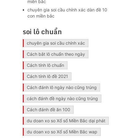
miền bắc
chuyên gia soi cầu chính xác dàn đề 10
con miền bắc
soi lô chuẩn
chuyên gia soi cầu chính xác
Cách bắt lô chuẩn theo ngày
Cách tính lô chuẩn
Cách tính lô đề 2021
Cách đánh lô ngày nào cũng trúng
cách đánh đề ngày nào cũng trúng
Cách đánh đề ăn 100
du doan xo so Xổ số Miền Bắc dại phát
du doan xo so Xổ số Miền Bắc wap