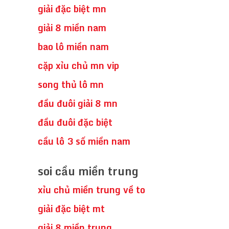
giải đặc biệt mn
giải 8 miền nam
bao lô miền nam
cặp xỉu chủ mn vip
song thủ lô mn
đầu đuôi giải 8 mn
đầu đuôi đặc biệt
cầu lô 3 số miền nam
soi cầu miền trung
xỉu chủ miền trung về to
giải đặc biệt mt
giải 8 miền trung