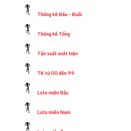
Thống kê Đầu – Đuôi
Thống kê Tổng
Tần suất xuất hiện
TK từ 00 đến 99
Loto miền Bắc
Loto miền Nam