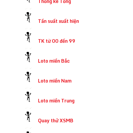
Thống kê Tổng
Tần suất xuất hiện
TK từ 00 đến 99
Loto miền Bắc
Loto miền Nam
Loto miền Trung
Quay thử XSMB