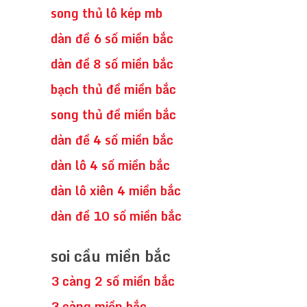
song thủ lô kép mb
dàn đề 6 số miền bắc
dàn đề 8 số miền bắc
bạch thủ đề miền bắc
song thủ đề miền bắc
dàn đề 4 số miền bắc
dàn lô 4 số miền bắc
dàn lô xiên 4 miền bắc
dàn đề 10 số miền bắc
soi cầu miền bắc
3 càng 2 số miền bắc
3 càng miền bắc