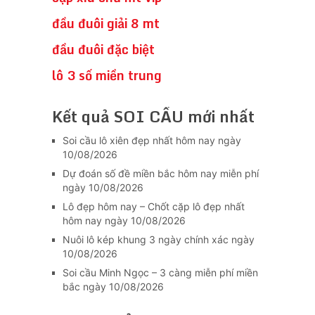
đầu đuôi giải 8 mt
đầu đuôi đặc biệt
lô 3 số miền trung
Kết quả SOI CẦU mới nhất
Soi cầu lô xiên đẹp nhất hôm nay ngày
10/08/2026
Dự đoán số đề miền bắc hôm nay miễn phí
ngày 10/08/2026
Lô đẹp hôm nay – Chốt cặp lô đẹp nhất
hôm nay ngày 10/08/2026
Nuôi lô kép khung 3 ngày chính xác ngày
10/08/2026
Soi cầu Minh Ngọc – 3 càng miễn phí miền
bắc ngày 10/08/2026