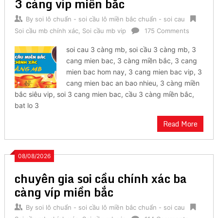
3 càng víp miền bắc
By
soi lô chuẩn - soi cầu lô miền bắc chuẩn - soi cau
Soi cầu mb chính xác
,
Soi cầu mb vip
175 Comments
soi cau 3 càng mb, soi cầu 3 càng mb, 3
cang mien bac, 3 càng miền bắc, 3 cang
mien bac hom nay, 3 cang mien bac vip, 3
cang mien bac an bao nhieu, 3 càng miền
bắc siêu vip, soi 3 cang mien bac, cầu 3 càng miền bắc,
bat lo 3
Read More
08/08/2026
chuyên gia soi cầu chính xác ba
càng víp miền bắc
By
soi lô chuẩn - soi cầu lô miền bắc chuẩn - soi cau