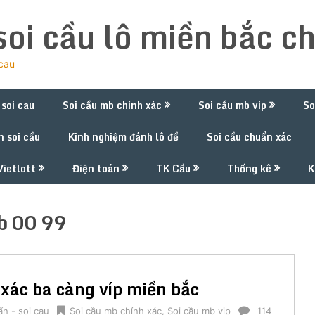
 soi cầu lô miền bắc c
 cau
 soi cau
Soi cầu mb chính xác
Soi cầu mb vip
So
 soi cầu
Kinh nghiệm đánh lô đề
Soi cầu chuẩn xác
Vietlott
Điện toán
TK Cầu
Thống kê
K
mb 00 99
 xác ba càng víp miền bắc
ẩn - soi cau
Soi cầu mb chính xác
,
Soi cầu mb vip
114