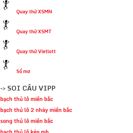
Quay thử XSMN
Quay thử XSMT
Quay thử Vietlott
Sổ mơ
-> SOI CẦU VIPP
bạch thủ lô miền bắc
bạch thủ lô 2 nháy miền bắc
song thủ lô miền bắc
bạch thủ lô kép mb