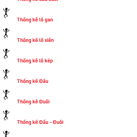
Thống kê lô gan
Thống kê lô xiên
Thống kê lô kép
Thống kê Đầu
Thống kê Đuôi
Thống kê Đầu – Đuôi