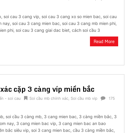
p, soi cau 3 cang vip, soi cau 3 cang xo so mien bac, soi cau
 nay, soi cau 3 cang mien bac, soi cau 3 cang mb mien phi,
ien phi, soi cau 3 cang giai dac biet, cách soi cầu 3
Read More
 xác cặp 3 càng víp miền bắc
ẩn - soi cau
Soi cầu mb chính xác
,
Soi cầu mb vip
175
mb, soi cầu 3 càng mb, 3 cang mien bac, 3 càng miền bắc, 3
om nay, 3 cang mien bac vip, 3 cang mien bac an bao
ền bắc siêu vip, soi 3 cang mien bac, cầu 3 càng miền bắc,