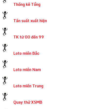
Thống kê Tổng
Tần suất xuất hiện
TK từ 00 đến 99
Loto miền Bắc
Loto miền Nam
Loto miền Trung
Quay thử XSMB