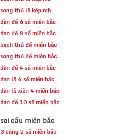
song thủ lô kép mb
dàn đề 6 số miền bắc
dàn đề 8 số miền bắc
bạch thủ đề miền bắc
song thủ đề miền bắc
dàn đề 4 số miền bắc
dàn lô 4 số miền bắc
dàn lô xiên 4 miền bắc
dàn đề 10 số miền bắc
soi cầu miền bắc
3 càng 2 số miền bắc