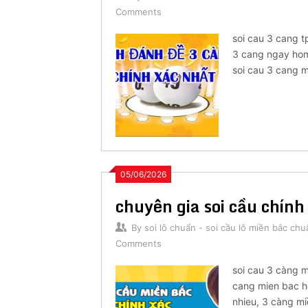
Comments
soi cau 3 cang t
3 cang ngay hom
soi cau 3 cang m
05/06/2026
chuyên gia soi cầu chính
By
soi lô chuẩn - soi cầu lô miền bắc chu
Comments
soi cau 3 càng 
cang mien bac h
nhieu, 3 càng mi