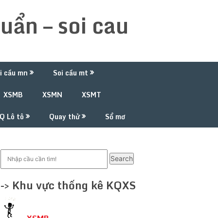
huẩn – soi cau
i cầu mn
Soi cầu mt
XSMB
XSMN
XSMT
Q Lô tô
Quay thử
Sổ mơ
Search
-> Khu vực thống kê KQXS