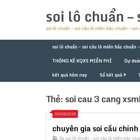
Skip
soi lô chuẩn –
to
content
soi lô chuẩn – soi cầu lô miền bắc chuẩn – soi
soi lô chuẩn – soi cầu lô miền bắc chuẩn –
THỐNG KÊ KQXS MIỄN PHÍ
Dự đoán
kết quả hôm nay
Sổ kết quả
Thẻ:
soi cau 3 cang xs
05/06/2026
chuyên gia soi cầu chính
By
soi lô chuẩn - soi cầu lô miền bắc chu