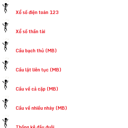
Xổ số điện toán 123
Xổ số thần tài
Cầu bạch thủ (MB)
Cầu lật liên tục (MB)
Cầu về cả cặp (MB)
Cầu về nhiều nháy (MB)
Thống kê đầu đuôi