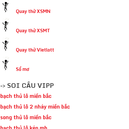
Quay thử XSMN
Quay thử XSMT
Quay thử Vietlott
Sổ mơ
-> SOI CẦU VIPP
bạch thủ lô miền bắc
bạch thủ lô 2 nháy miền bắc
song thủ lô miền bắc
bạch thủ lô kép mb