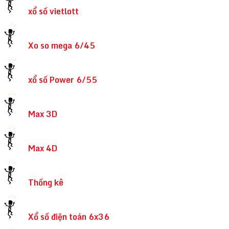
xổ số vietlott
Xo so mega 6/45
xổ số Power 6/55
Max 3D
Max 4D
Thống kê
Xổ số điện toán 6x36