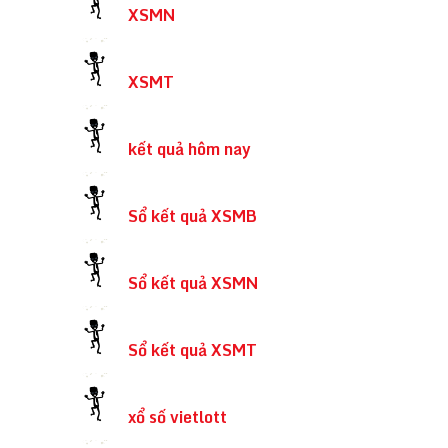
XSMN
XSMT
kết quả hôm nay
Sổ kết quả XSMB
Sổ kết quả XSMN
Sổ kết quả XSMT
xổ số vietlott