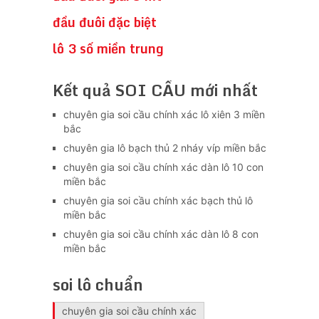
đầu đuôi đặc biệt
lô 3 số miền trung
Kết quả SOI CẦU mới nhất
chuyên gia soi cầu chính xác lô xiên 3 miền
bắc
chuyên gia lô bạch thủ 2 nháy víp miền bắc
chuyên gia soi cầu chính xác dàn lô 10 con
miền bắc
chuyên gia soi cầu chính xác bạch thủ lô
miền bắc
chuyên gia soi cầu chính xác dàn lô 8 con
miền bắc
soi lô chuẩn
chuyên gia soi cầu chính xác