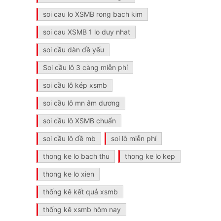
soi cau lo XSMB rong bach kim
soi cau XSMB 1 lo duy nhat
soi cầu dàn đề yếu
Soi cầu lô 3 càng miễn phí
soi cầu lô kép xsmb
soi cầu lô mn âm dương
soi cầu lô XSMB chuẩn
soi cầu lô đề mb
soi lô miễn phí
thong ke lo bach thu
thong ke lo kep
thong ke lo xien
thống kê kết quả xsmb
thống kê xsmb hôm nay