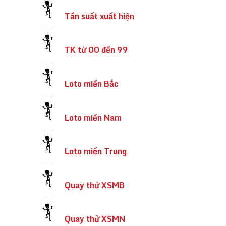
Tần suất xuất hiện
TK từ 00 đến 99
Loto miền Bắc
Loto miền Nam
Loto miền Trung
Quay thử XSMB
Quay thử XSMN