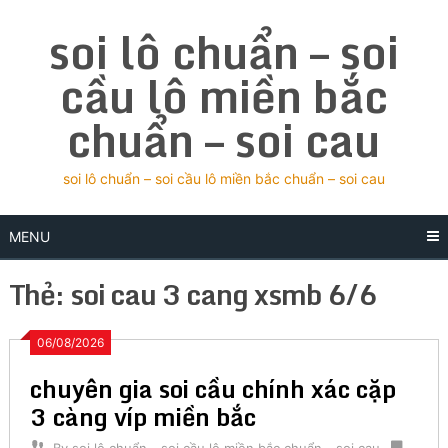
Skip
soi lô chuẩn – soi
to
content
cầu lô miền bắc
chuẩn – soi cau
soi lô chuẩn – soi cầu lô miền bắc chuẩn – soi cau
MENU
Thẻ:
soi cau 3 cang xsmb 6/6
06/08/2026
chuyên gia soi cầu chính xác cặp
3 càng víp miền bắc