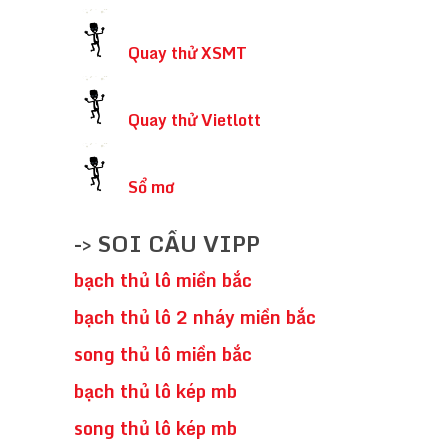
Quay thử XSMT
Quay thử Vietlott
Sổ mơ
-> SOI CẦU VIPP
bạch thủ lô miền bắc
bạch thủ lô 2 nháy miền bắc
song thủ lô miền bắc
bạch thủ lô kép mb
song thủ lô kép mb