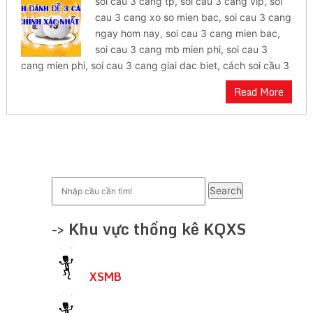
soi cau 3 cang tp, soi cau 3 cang vip, soi
cau 3 cang xo so mien bac, soi cau 3 cang
ngay hom nay, soi cau 3 cang mien bac,
soi cau 3 cang mb mien phi, soi cau 3
cang mien phi, soi cau 3 cang giai dac biet, cách soi cầu 3
Read More
Search
-> Khu vực thống kê KQXS
XSMB