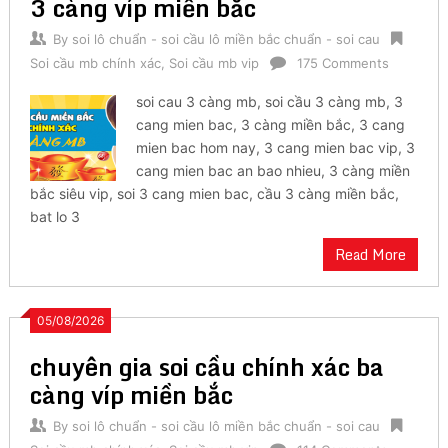
3 càng víp miền bắc
By
soi lô chuẩn - soi cầu lô miền bắc chuẩn - soi cau
Soi cầu mb chính xác
,
Soi cầu mb vip
175 Comments
soi cau 3 càng mb, soi cầu 3 càng mb, 3
cang mien bac, 3 càng miền bắc, 3 cang
mien bac hom nay, 3 cang mien bac vip, 3
cang mien bac an bao nhieu, 3 càng miền
bắc siêu vip, soi 3 cang mien bac, cầu 3 càng miền bắc,
bat lo 3
Read More
05/08/2026
chuyên gia soi cầu chính xác ba
càng víp miền bắc
By
soi lô chuẩn - soi cầu lô miền bắc chuẩn - soi cau