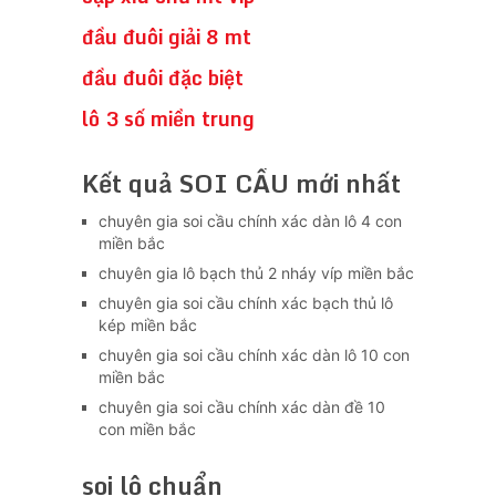
đầu đuôi giải 8 mt
đầu đuôi đặc biệt
lô 3 số miền trung
Kết quả SOI CẦU mới nhất
chuyên gia soi cầu chính xác dàn lô 4 con
miền bắc
chuyên gia lô bạch thủ 2 nháy víp miền bắc
chuyên gia soi cầu chính xác bạch thủ lô
kép miền bắc
chuyên gia soi cầu chính xác dàn lô 10 con
miền bắc
chuyên gia soi cầu chính xác dàn đề 10
con miền bắc
soi lô chuẩn