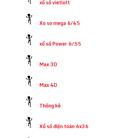
xổ số vietlott
Xo so mega 6/45
xổ số Power 6/55
Max 3D
Max 4D
Thống kê
Xổ số điện toán 6x36