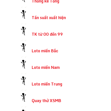
Thống kê Tổng
Tần suất xuất hiện
TK từ 00 đến 99
Loto miền Bắc
Loto miền Nam
Loto miền Trung
Quay thử XSMB