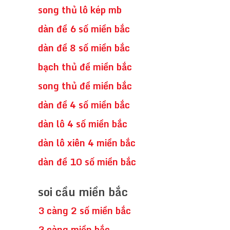
song thủ lô kép mb
dàn đề 6 số miền bắc
dàn đề 8 số miền bắc
bạch thủ đề miền bắc
song thủ đề miền bắc
dàn đề 4 số miền bắc
dàn lô 4 số miền bắc
dàn lô xiên 4 miền bắc
dàn đề 10 số miền bắc
soi cầu miền bắc
3 càng 2 số miền bắc
3 càng miền bắc