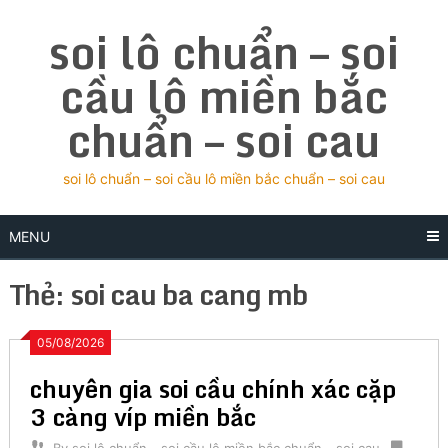
Skip
soi lô chuẩn – soi
to
content
cầu lô miền bắc
chuẩn – soi cau
soi lô chuẩn – soi cầu lô miền bắc chuẩn – soi cau
MENU
Thẻ:
soi cau ba cang mb
05/08/2026
chuyên gia soi cầu chính xác cặp
3 càng víp miền bắc