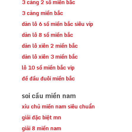
3 càng 2 số miền bắc
3 càng miền bắc
dàn lô 6 số miền bắc siêu víp
dàn lô 8 số miền bắc
dàn lô xiên 2 miền bắc
dàn lô xiên 3 miền bắc
lô 10 số miền bắc vip
đề đầu đuôi miền bắc
soi cầu miền nam
xỉu chủ miền nam siêu chuẩn
giải đặc biệt mn
giải 8 miền nam