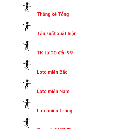
Thống kê Tổng
Tần suất xuất hiện
TK từ 00 đến 99
Loto miền Bắc
Loto miền Nam
Loto miền Trung