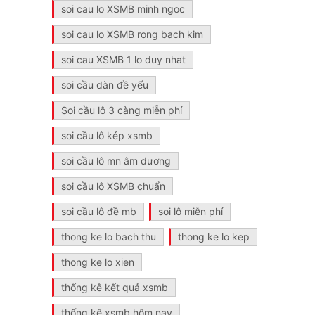
soi cau lo XSMB minh ngoc
soi cau lo XSMB rong bach kim
soi cau XSMB 1 lo duy nhat
soi cầu dàn đề yếu
Soi cầu lô 3 càng miễn phí
soi cầu lô kép xsmb
soi cầu lô mn âm dương
soi cầu lô XSMB chuẩn
soi cầu lô đề mb
soi lô miễn phí
thong ke lo bach thu
thong ke lo kep
thong ke lo xien
thống kê kết quả xsmb
thống kê xsmb hôm nay