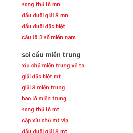
song thủ lô mn
đầu đuôi giải 8 mn
đầu đuôi đặc biệt
cầu lô 3 số miền nam
soi cầu miền trung
xỉu chủ miền trung về to
giải đặc biệt mt
giải 8 miền trung
bao lô miền trung
song thủ lô mt
cặp xỉu chủ mt vip
đầu đuôi giải 8 mt