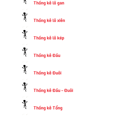
Thống kê lô gan
Thống kê lô xiên
Thống kê lô kép
Thống kê Đầu
Thống kê Đuôi
Thống kê Đầu – Đuôi
Thống kê Tổng