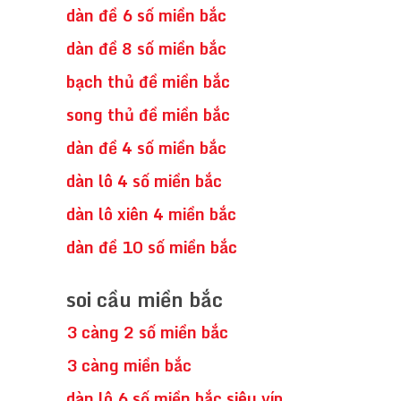
dàn đề 6 số miền bắc
dàn đề 8 số miền bắc
bạch thủ đề miền bắc
song thủ đề miền bắc
dàn đề 4 số miền bắc
dàn lô 4 số miền bắc
dàn lô xiên 4 miền bắc
dàn đề 10 số miền bắc
soi cầu miền bắc
3 càng 2 số miền bắc
3 càng miền bắc
dàn lô 6 số miền bắc siêu víp