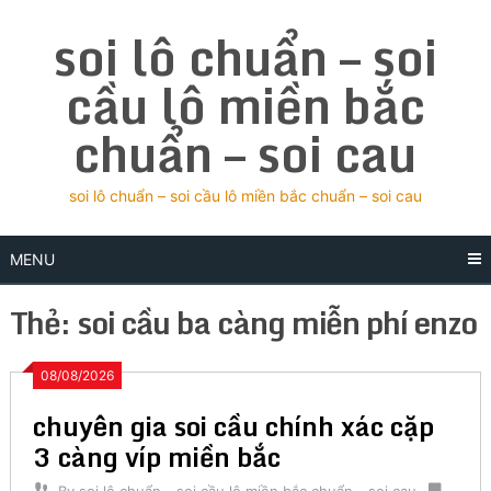
Skip
soi lô chuẩn – soi
to
content
cầu lô miền bắc
chuẩn – soi cau
soi lô chuẩn – soi cầu lô miền bắc chuẩn – soi cau
MENU
Thẻ:
soi cầu ba càng miễn phí enzo
08/08/2026
chuyên gia soi cầu chính xác cặp
3 càng víp miền bắc