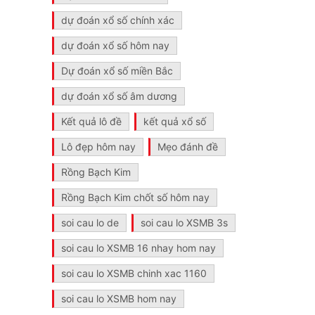
dự đoán xổ số chính xác
dự đoán xổ số hôm nay
Dự đoán xổ số miền Bắc
dự đoán xổ số âm dương
Kết quả lô đề
kết quả xổ số
Lô đẹp hôm nay
Mẹo đánh đề
Rồng Bạch Kim
Rồng Bạch Kim chốt số hôm nay
soi cau lo de
soi cau lo XSMB 3s
soi cau lo XSMB 16 nhay hom nay
soi cau lo XSMB chinh xac 1160
soi cau lo XSMB hom nay