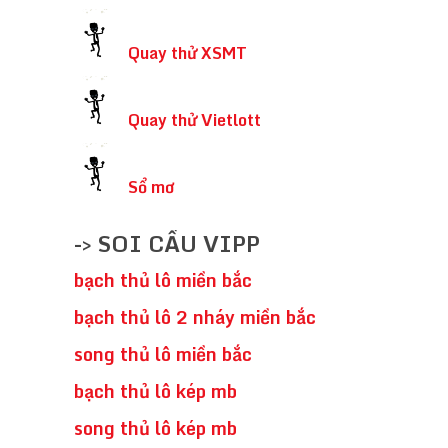
Quay thử XSMT
Quay thử Vietlott
Sổ mơ
-> SOI CẦU VIPP
bạch thủ lô miền bắc
bạch thủ lô 2 nháy miền bắc
song thủ lô miền bắc
bạch thủ lô kép mb
song thủ lô kép mb