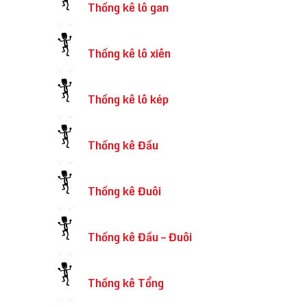
Thống kê lô gan
Thống kê lô xiên
Thống kê lô kép
Thống kê Đầu
Thống kê Đuôi
Thống kê Đầu – Đuôi
Thống kê Tổng