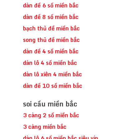
dàn đề 6 số miền bắc
dàn đề 8 số miền bắc
bạch thủ đề miền bắc
song thủ đề miền bắc
dàn đề 4 số miền bắc
dàn lô 4 số miền bắc
dàn lô xiên 4 miền bắc
dàn đề 10 số miền bắc
soi cầu miền bắc
3 càng 2 số miền bắc
3 càng miền bắc
dàn lô 6 số miền bắc siêu víp