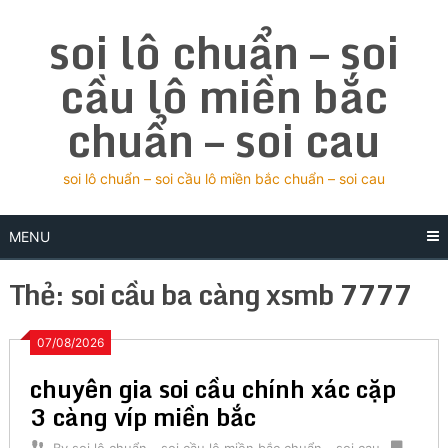
Skip
soi lô chuẩn – soi
to
content
cầu lô miền bắc
chuẩn – soi cau
soi lô chuẩn – soi cầu lô miền bắc chuẩn – soi cau
MENU
Thẻ:
soi cầu ba càng xsmb 7777
07/08/2026
chuyên gia soi cầu chính xác cặp
3 càng víp miền bắc