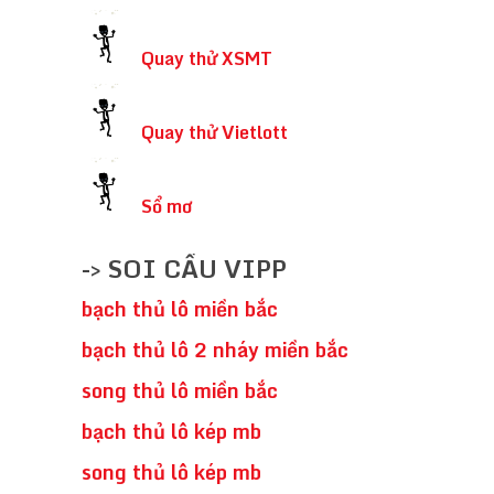
Quay thử XSMT
Quay thử Vietlott
Sổ mơ
-> SOI CẦU VIPP
bạch thủ lô miền bắc
bạch thủ lô 2 nháy miền bắc
song thủ lô miền bắc
bạch thủ lô kép mb
song thủ lô kép mb