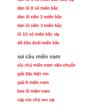
dàn lô 8 số miền bắc
dàn lô xiên 2 miền bắc
dàn lô xiên 3 miền bắc
lô 10 số miền bắc vip
đề đầu đuôi miền bắc
soi cầu miền nam
xỉu chủ miền nam siêu chuẩn
giải đặc biệt mn
giải 8 miền nam
bao lô miền nam
cặp xỉu chủ mn vip