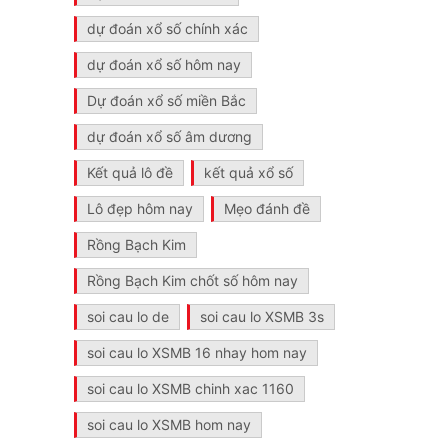
dự đoán xổ số chính xác
dự đoán xổ số hôm nay
Dự đoán xổ số miền Bắc
dự đoán xổ số âm dương
Kết quả lô đề
kết quả xổ số
Lô đẹp hôm nay
Mẹo đánh đề
Rồng Bạch Kim
Rồng Bạch Kim chốt số hôm nay
soi cau lo de
soi cau lo XSMB 3s
soi cau lo XSMB 16 nhay hom nay
soi cau lo XSMB chinh xac 1160
soi cau lo XSMB hom nay