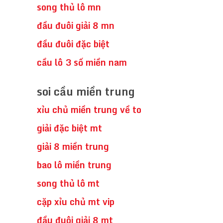
song thủ lô mn
đầu đuôi giải 8 mn
đầu đuôi đặc biệt
cầu lô 3 số miền nam
soi cầu miền trung
xỉu chủ miền trung về to
giải đặc biệt mt
giải 8 miền trung
bao lô miền trung
song thủ lô mt
cặp xỉu chủ mt vip
đầu đuôi giải 8 mt