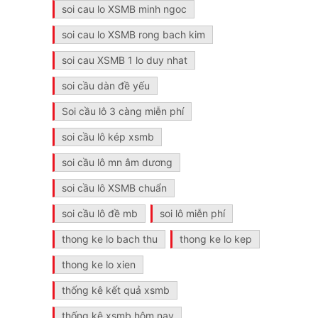
soi cau lo XSMB minh ngoc
soi cau lo XSMB rong bach kim
soi cau XSMB 1 lo duy nhat
soi cầu dàn đề yếu
Soi cầu lô 3 càng miễn phí
soi cầu lô kép xsmb
soi cầu lô mn âm dương
soi cầu lô XSMB chuẩn
soi cầu lô đề mb
soi lô miễn phí
thong ke lo bach thu
thong ke lo kep
thong ke lo xien
thống kê kết quả xsmb
thống kê xsmb hôm nay