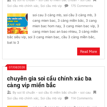
By
soi lô chuẩn - soi cầu lô miền bắc chuẩn - soi cau
Soi cầu mb chính xác
,
Soi cầu mb vip
175 Comments
soi cau 3 càng mb, soi cầu 3 càng mb, 3
cang mien bac, 3 càng miền bắc, 3 cang
mien bac hom nay, 3 cang mien bac vip, 3
cang mien bac an bao nhieu, 3 càng miền
bắc siêu vip, soi 3 cang mien bac, cầu 3 càng miền bắc,
bat lo 3
Read More
07/08/2026
chuyên gia soi cầu chính xác ba
càng víp miền bắc
By
soi lô chuẩn - soi cầu lô miền bắc chuẩn - soi cau
Soi cầu mb chính xác
,
Soi cầu mb vip
114 Comments