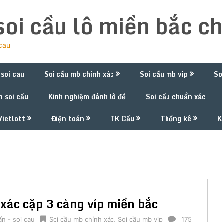
 soi cầu lô miền bắc c
 cau
 soi cau
Soi cầu mb chính xác
Soi cầu mb vip
So
 soi cầu
Kinh nghiệm đánh lô đề
Soi cầu chuẩn xác
Vietlott
Điện toán
TK Cầu
Thống kê
K
 xác cặp 3 càng víp miền bắc
ẩn - soi cau
Soi cầu mb chính xác
,
Soi cầu mb vip
175