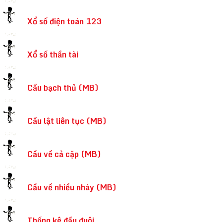
Xổ số điện toán 123
Xổ số thần tài
Cầu bạch thủ (MB)
Cầu lật liên tục (MB)
Cầu về cả cặp (MB)
Cầu về nhiều nháy (MB)
Thống kê đầu đuôi