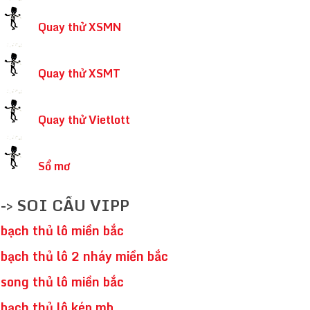
Quay thử XSMN
Quay thử XSMT
Quay thử Vietlott
Sổ mơ
-> SOI CẦU VIPP
bạch thủ lô miền bắc
bạch thủ lô 2 nháy miền bắc
song thủ lô miền bắc
bạch thủ lô kép mb