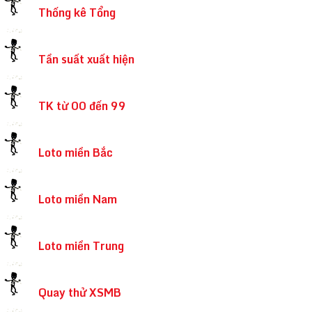
Thống kê Tổng
Tần suất xuất hiện
TK từ 00 đến 99
Loto miền Bắc
Loto miền Nam
Loto miền Trung
Quay thử XSMB