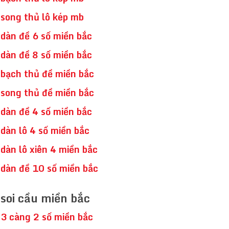
song thủ lô kép mb
dàn đề 6 số miền bắc
dàn đề 8 số miền bắc
bạch thủ đề miền bắc
song thủ đề miền bắc
dàn đề 4 số miền bắc
dàn lô 4 số miền bắc
dàn lô xiên 4 miền bắc
dàn đề 10 số miền bắc
soi cầu miền bắc
3 càng 2 số miền bắc