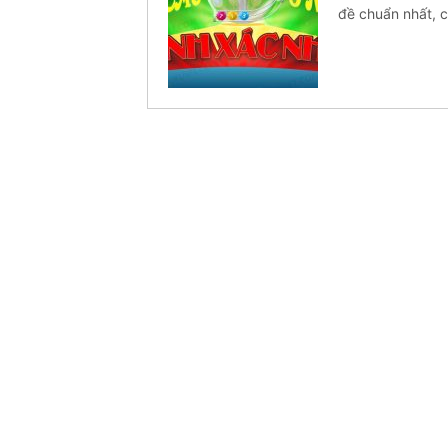
đề chuẩn nhất, c