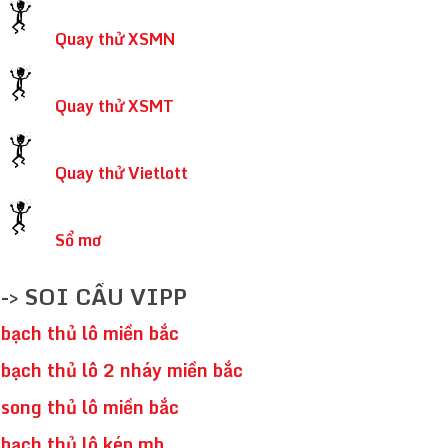
Quay thử XSMN
Quay thử XSMT
Quay thử Vietlott
Sổ mơ
-> SOI CẦU VIPP
bạch thủ lô miền bắc
bạch thủ lô 2 nháy miền bắc
song thủ lô miền bắc
bạch thủ lô kép mb