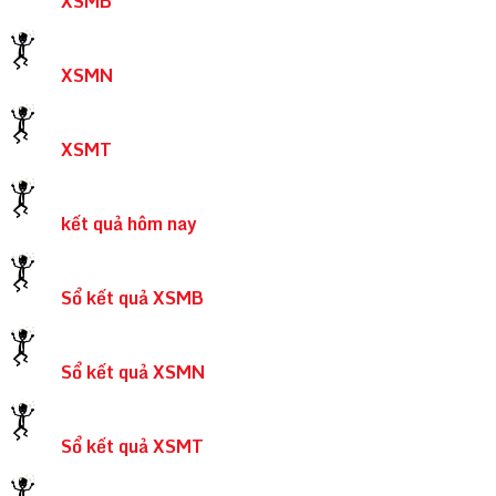
XSMB
XSMN
XSMT
kết quả hôm nay
Sổ kết quả XSMB
Sổ kết quả XSMN
Sổ kết quả XSMT