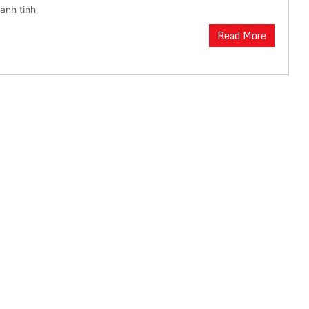
anh tinh
Read More