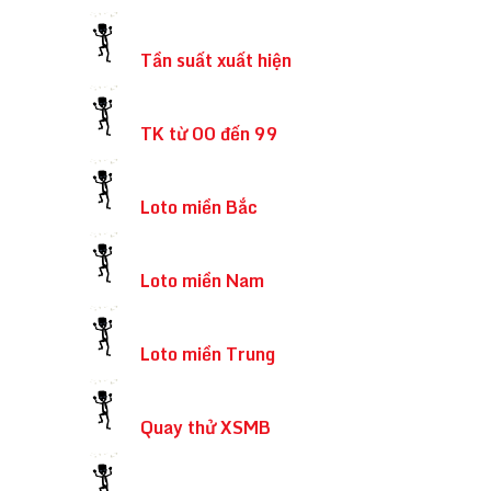
Tần suất xuất hiện
TK từ 00 đến 99
Loto miền Bắc
Loto miền Nam
Loto miền Trung
Quay thử XSMB