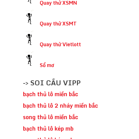
Quay thử XSMN
Quay thử XSMT
Quay thử Vietlott
Sổ mơ
-> SOI CẦU VIPP
bạch thủ lô miền bắc
bạch thủ lô 2 nháy miền bắc
song thủ lô miền bắc
bạch thủ lô kép mb