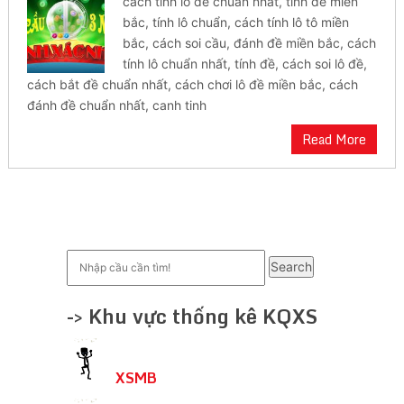
cách tính lô đề chuẩn nhất, tính đề miền
bắc, tính lô chuẩn, cách tính lô tô miền
bắc, cách soi cầu, đánh đề miền bắc, cách
tính lô chuẩn nhất, tính đề, cách soi lô đề,
cách bắt đề chuẩn nhất, cách chơi lô đề miền bắc, cách
đánh đề chuẩn nhất, canh tinh
Read More
Search
-> Khu vực thống kê KQXS
XSMB