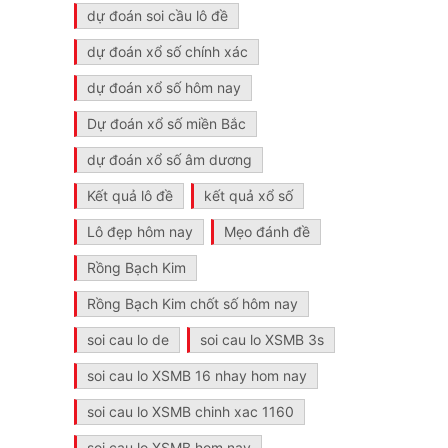
dự đoán soi cầu lô đề
dự đoán xổ số chính xác
dự đoán xổ số hôm nay
Dự đoán xổ số miền Bắc
dự đoán xổ số âm dương
Kết quả lô đề
kết quả xổ số
Lô đẹp hôm nay
Mẹo đánh đề
Rồng Bạch Kim
Rồng Bạch Kim chốt số hôm nay
soi cau lo de
soi cau lo XSMB 3s
soi cau lo XSMB 16 nhay hom nay
soi cau lo XSMB chinh xac 1160
soi cau lo XSMB hom nay