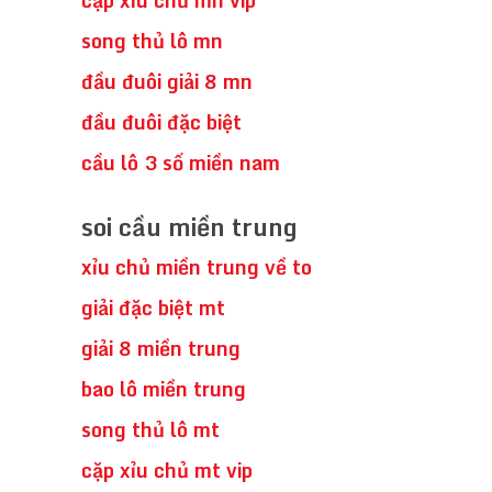
cặp xỉu chủ mn vip
song thủ lô mn
đầu đuôi giải 8 mn
đầu đuôi đặc biệt
cầu lô 3 số miền nam
soi cầu miền trung
xỉu chủ miền trung về to
giải đặc biệt mt
giải 8 miền trung
bao lô miền trung
song thủ lô mt
cặp xỉu chủ mt vip