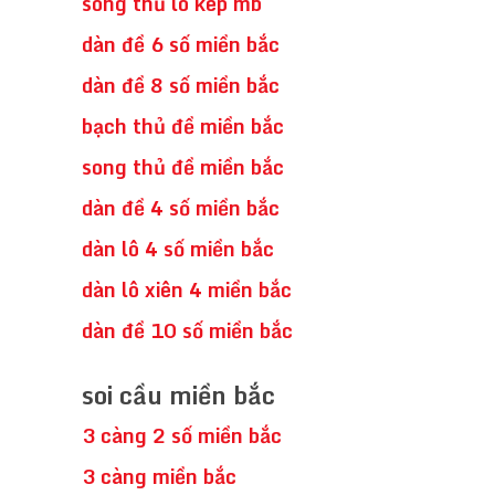
song thủ lô kép mb
dàn đề 6 số miền bắc
dàn đề 8 số miền bắc
bạch thủ đề miền bắc
song thủ đề miền bắc
dàn đề 4 số miền bắc
dàn lô 4 số miền bắc
dàn lô xiên 4 miền bắc
dàn đề 10 số miền bắc
soi cầu miền bắc
3 càng 2 số miền bắc
3 càng miền bắc