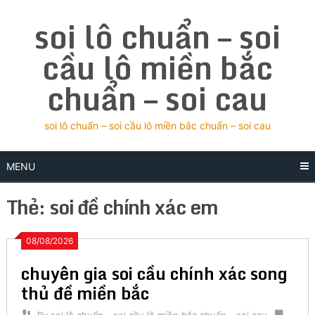
Skip
soi lô chuẩn – soi
to
content
cầu lô miền bắc
chuẩn – soi cau
soi lô chuẩn – soi cầu lô miền bắc chuẩn – soi cau
MENU
Thẻ:
soi đề chính xác em
08/08/2026
chuyên gia soi cầu chính xác song
thủ đề miền bắc