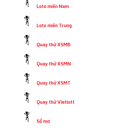
Loto miền Nam
Loto miền Trung
Quay thử XSMB
Quay thử XSMN
Quay thử XSMT
Quay thử Vietlott
Sổ mơ