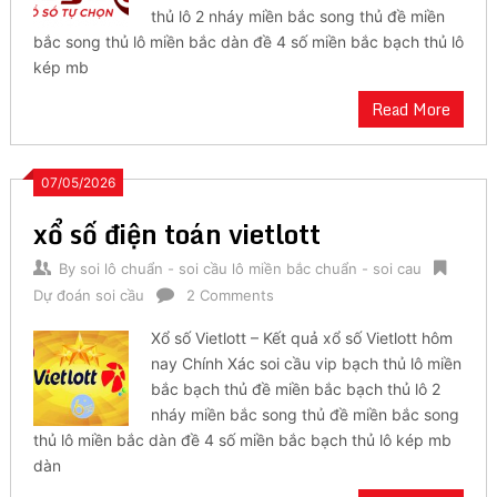
thủ lô 2 nháy miền bắc song thủ đề miền
bắc song thủ lô miền bắc dàn đề 4 số miền bắc bạch thủ lô
kép mb
Read More
07/05/2026
xổ số điện toán vietlott
By
soi lô chuẩn - soi cầu lô miền bắc chuẩn - soi cau
Dự đoán soi cầu
2 Comments
Xổ số Vietlott – Kết quả xổ số Vietlott hôm
nay Chính Xác soi cầu vip bạch thủ lô miền
bắc bạch thủ đề miền bắc bạch thủ lô 2
nháy miền bắc song thủ đề miền bắc song
thủ lô miền bắc dàn đề 4 số miền bắc bạch thủ lô kép mb
dàn