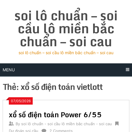
Skip
soi lô chuẩn – soi
to
content
cầu lô miền bắc
chuẩn – soi cau
soi lô chuẩn – soi cầu lô miền bắc chuẩn – soi cau
MENU
Thẻ:
xổ số điện toán vietlott
07/05/2026
xổ số điện toán Power 6/55
By
soi lô chuẩn - soi cầu lô miền bắc chuẩn - soi cau
Dự đoán soi cầu
2 Comments