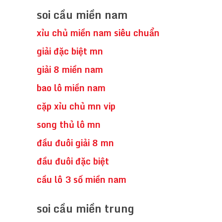
soi cầu miền nam
xỉu chủ miền nam siêu chuẩn
giải đặc biệt mn
giải 8 miền nam
bao lô miền nam
cặp xỉu chủ mn vip
song thủ lô mn
đầu đuôi giải 8 mn
đầu đuôi đặc biệt
cầu lô 3 số miền nam
soi cầu miền trung