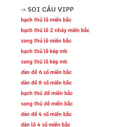
-> SOI CẦU VIPP
bạch thủ lô miền bắc
bạch thủ lô 2 nháy miền bắc
song thủ lô miền bắc
bạch thủ lô kép mb
song thủ lô kép mb
dàn đề 6 số miền bắc
dàn đề 8 số miền bắc
bạch thủ đề miền bắc
song thủ đề miền bắc
dàn đề 4 số miền bắc
dàn lô 4 số miền bắc