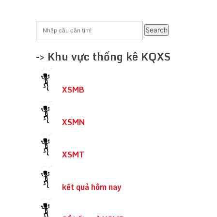
Search
-> Khu vực thống kê KQXS
XSMB
XSMN
XSMT
kết quả hôm nay