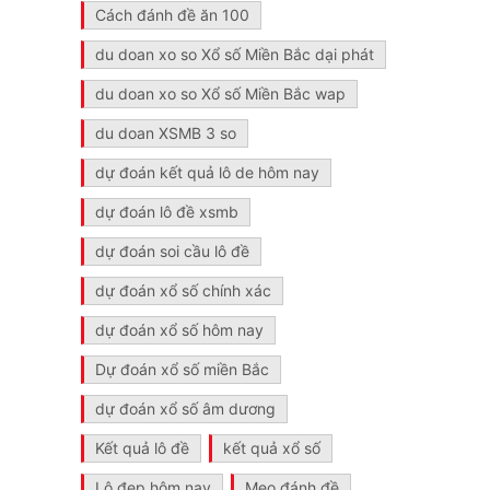
Cách đánh đề ăn 100
du doan xo so Xổ số Miền Bắc dại phát
du doan xo so Xổ số Miền Bắc wap
du doan XSMB 3 so
dự đoán kết quả lô de hôm nay
dự đoán lô đề xsmb
dự đoán soi cầu lô đề
dự đoán xổ số chính xác
dự đoán xổ số hôm nay
Dự đoán xổ số miền Bắc
dự đoán xổ số âm dương
Kết quả lô đề
kết quả xổ số
Lô đẹp hôm nay
Mẹo đánh đề