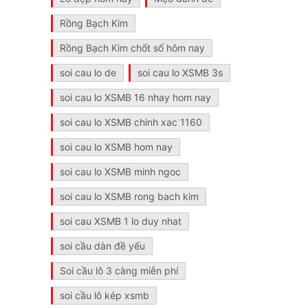
Rồng Bạch Kim
Rồng Bạch Kim chốt số hôm nay
soi cau lo de
soi cau lo XSMB 3s
soi cau lo XSMB 16 nhay hom nay
soi cau lo XSMB chinh xac 1160
soi cau lo XSMB hom nay
soi cau lo XSMB minh ngoc
soi cau lo XSMB rong bach kim
soi cau XSMB 1 lo duy nhat
soi cầu dàn đề yếu
Soi cầu lô 3 càng miễn phí
soi cầu lô kép xsmb