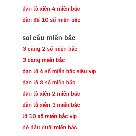
dàn lô xiên 4 miền bắc
dàn đề 10 số miền bắc
soi cầu miền bắc
3 càng 2 số miền bắc
3 càng miền bắc
dàn lô 6 số miền bắc siêu víp
dàn lô 8 số miền bắc
dàn lô xiên 2 miền bắc
dàn lô xiên 3 miền bắc
lô 10 số miền bắc vip
đề đầu đuôi miền bắc