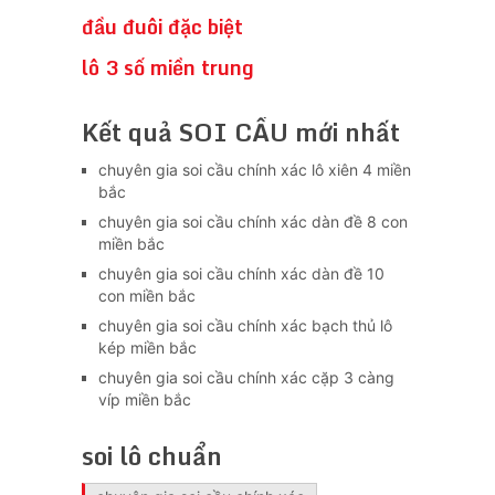
đầu đuôi đặc biệt
lô 3 số miền trung
Kết quả SOI CẦU mới nhất
chuyên gia soi cầu chính xác lô xiên 4 miền
bắc
chuyên gia soi cầu chính xác dàn đề 8 con
miền bắc
chuyên gia soi cầu chính xác dàn đề 10
con miền bắc
chuyên gia soi cầu chính xác bạch thủ lô
kép miền bắc
chuyên gia soi cầu chính xác cặp 3 càng
víp miền bắc
soi lô chuẩn