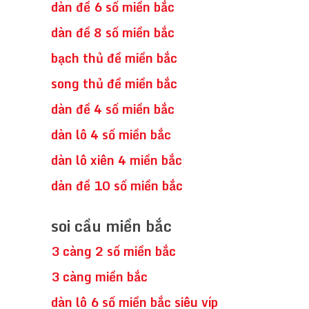
dàn đề 6 số miền bắc
dàn đề 8 số miền bắc
bạch thủ đề miền bắc
song thủ đề miền bắc
dàn đề 4 số miền bắc
dàn lô 4 số miền bắc
dàn lô xiên 4 miền bắc
dàn đề 10 số miền bắc
soi cầu miền bắc
3 càng 2 số miền bắc
3 càng miền bắc
dàn lô 6 số miền bắc siêu víp