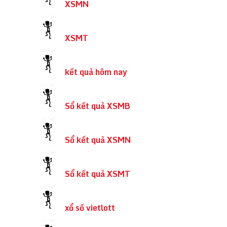
XSMN
XSMT
kết quả hôm nay
Sổ kết quả XSMB
Sổ kết quả XSMN
Sổ kết quả XSMT
xổ số vietlott