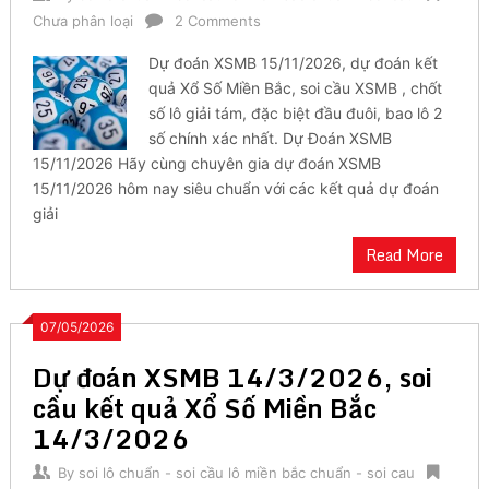
Chưa phân loại
2 Comments
Dự đoán XSMB 15/11/2026, dự đoán kết
quả Xổ Số Miền Bắc, soi cầu XSMB , chốt
số lô giải tám, đặc biệt đầu đuôi, bao lô 2
số chính xác nhất. Dự Đoán XSMB
15/11/2026 Hãy cùng chuyên gia dự đoán XSMB
15/11/2026 hôm nay siêu chuẩn với các kết quả dự đoán
giải
Read More
07/05/2026
Dự đoán XSMB 14/3/2026, soi
cầu kết quả Xổ Số Miền Bắc
14/3/2026
By
soi lô chuẩn - soi cầu lô miền bắc chuẩn - soi cau