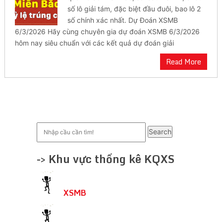
số lô giải tám, đặc biệt đầu đuôi, bao lô 2
số chính xác nhất. Dự Đoán XSMB
6/3/2026 Hãy cùng chuyên gia dự đoán XSMB 6/3/2026
hôm nay siêu chuẩn với các kết quả dự đoán giải
Read More
Search
-> Khu vực thống kê KQXS
XSMB