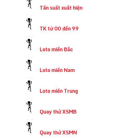
Tần suất xuất hiện
TK từ 00 đến 99
Loto miền Bắc
Loto miền Nam
Loto miền Trung
Quay thử XSMB
Quay thử XSMN