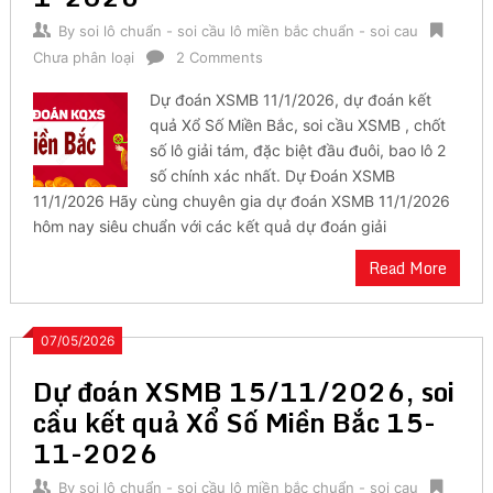
By
soi lô chuẩn - soi cầu lô miền bắc chuẩn - soi cau
Chưa phân loại
2 Comments
Dự đoán XSMB 11/1/2026, dự đoán kết
quả Xổ Số Miền Bắc, soi cầu XSMB , chốt
số lô giải tám, đặc biệt đầu đuôi, bao lô 2
số chính xác nhất. Dự Đoán XSMB
11/1/2026 Hãy cùng chuyên gia dự đoán XSMB 11/1/2026
hôm nay siêu chuẩn với các kết quả dự đoán giải
Read More
07/05/2026
Dự đoán XSMB 15/11/2026, soi
cầu kết quả Xổ Số Miền Bắc 15-
11-2026
By
soi lô chuẩn - soi cầu lô miền bắc chuẩn - soi cau