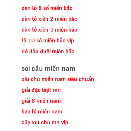
dàn lô 8 số miền bắc
dàn lô xiên 2 miền bắc
dàn lô xiên 3 miền bắc
lô 10 số miền bắc vip
đề đầu đuôi miền bắc
soi cầu miền nam
xỉu chủ miền nam siêu chuẩn
giải đặc biệt mn
giải 8 miền nam
bao lô miền nam
cặp xỉu chủ mn vip