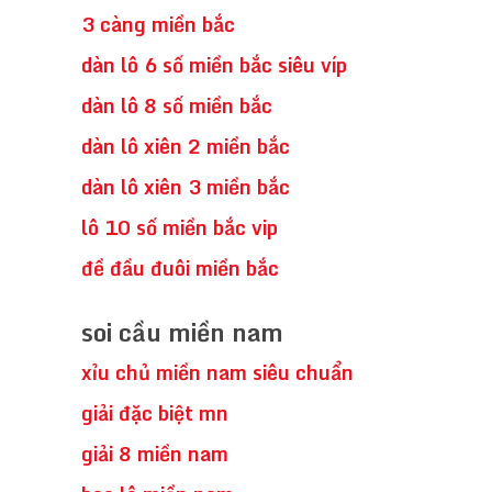
3 càng miền bắc
dàn lô 6 số miền bắc siêu víp
dàn lô 8 số miền bắc
dàn lô xiên 2 miền bắc
dàn lô xiên 3 miền bắc
lô 10 số miền bắc vip
đề đầu đuôi miền bắc
soi cầu miền nam
xỉu chủ miền nam siêu chuẩn
giải đặc biệt mn
giải 8 miền nam