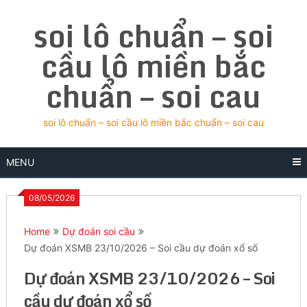
Skip
soi lô chuẩn – soi
to
content
cầu lô miền bắc
chuẩn – soi cau
soi lô chuẩn – soi cầu lô miền bắc chuẩn – soi cau
MENU
08/05/2026
Home
Dự đoán soi cầu
Dự đoán XSMB 23/10/2026 – Soi cầu dự đoán xổ số
Dự đoán XSMB 23/10/2026 – Soi
cầu dự đoán xổ số