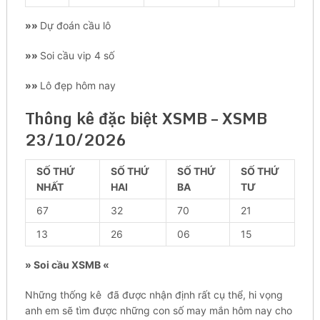
»
»
Dự đoán cầu lô
»
»
Soi cầu vip 4 số
»»
Lô đẹp hôm nay
Thông kê đặc biệt XSMB – XSMB
23/10/2026
SỐ THỨ
SỐ THỨ
SỐ THỨ
SỐ THỨ
NHẤT
HAI
BA
TƯ
67
32
70
21
13
26
06
15
» Soi cầu XSMB «
Những thống kê đã được nhận định rất cụ thể, hi vọng
anh em sẽ tìm được những con số may mắn hôm nay cho