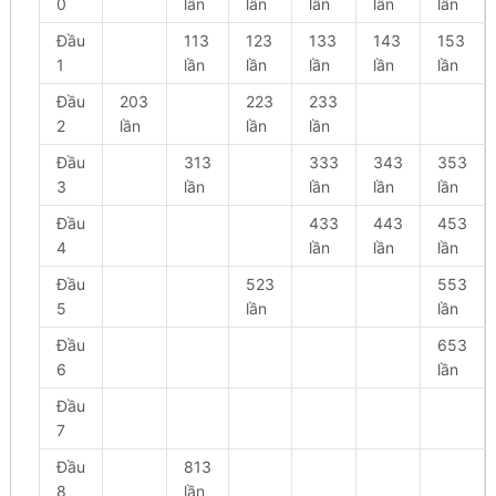
0
lần
lần
lần
lần
lần
Đầu
11
3
12
3
13
3
14
3
15
3
1
lần
lần
lần
lần
lần
Đầu
20
3
22
3
23
3
2
lần
lần
lần
Đầu
31
3
33
3
34
3
35
3
3
lần
lần
lần
lần
Đầu
43
3
44
3
45
3
4
lần
lần
lần
Đầu
52
3
55
3
5
lần
lần
Đầu
65
3
6
lần
Đầu
7
Đầu
81
3
8
lần