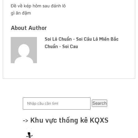
Đề về kép hôm sau đánh lô
gì ăn đậm
About Author
Soi Lô Chuẩn - Soi Cầu Lô Miền Bắc
Chuẩn - Soi Cau
Search
-> Khu vực thống kê KQXS