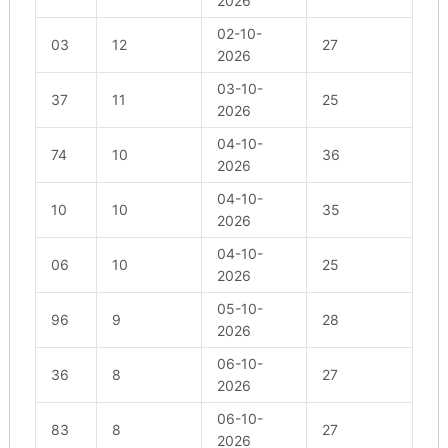
2026
02-10-
03
12
27
2026
03-10-
37
11
25
2026
04-10-
74
10
36
2026
04-10-
10
10
35
2026
04-10-
06
10
25
2026
05-10-
96
9
28
2026
06-10-
36
8
27
2026
06-10-
83
8
27
2026