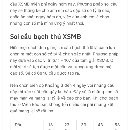
cầu XSMB miễn phí ngày hôm nay. Phương pháp soi cầu
này sẽ thống kê cho anh em các cặp số có tỷ lệ cao,
chắc ăn nhất ngày hôm đó, việc của anh em là chọn
những con số mà mình ưng ý nhất thôi.
Soi cầu bạch thủ XSMB
Hiểu một cách đơn giản, soi cầu bạch thủ lô là cách lựa
chọn ra một con số có tỷ lệ chính xác nhất. Phương pháp
này dựa vào các vị trí từ 1 – 107 của tám giải XSMB. Ở
mỗi vị trí sẽ tạo được một cầu và tương ứng được một
cặp số. Sẽ có 6848 cầu được tạo ra.
Nên chọn biên độ Khoảng 3 đến 4 ngày với những cầu
này thì xác suất cầu gãy là thấp. Đây sẽ là những con số
may mắn và mang lại tỷ lệ về cao cho bạn. Khi chơi bạch
thủ lô Miền Bắc bạn không tốn nhiều chi phí nhưng kết
quả mang lại sẽ rất lớn.
Đầu
1
3
2
3
3
3
4
3
5
3