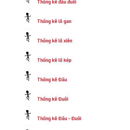
Thống kê đầu đuôi
Thống kê lô gan
Thống kê lô xiên
Thống kê lô kép
Thống kê Đầu
Thống kê Đuôi
Thống kê Đầu – Đuôi