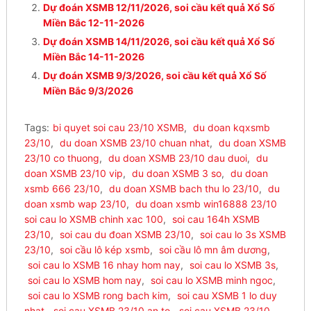
Dự đoán XSMB 12/11/2026, soi cầu kết quả Xổ Số
Miền Bắc 12-11-2026
Dự đoán XSMB 14/11/2026, soi cầu kết quả Xổ Số
Miền Bắc 14-11-2026
Dự đoán XSMB 9/3/2026, soi cầu kết quả Xổ Số
Miền Bắc 9/3/2026
Tags:
bi quyet soi cau 23/10 XSMB
,
du doan kqxsmb
23/10
,
du doan XSMB 23/10 chuan nhat
,
du doan XSMB
23/10 co thuong
,
du doan XSMB 23/10 dau duoi
,
du
doan XSMB 23/10 vip
,
du doan XSMB 3 so
,
du doan
xsmb 666 23/10
,
du doan XSMB bach thu lo 23/10
,
du
doan xsmb wap 23/10
,
du doan xsmb win16888 23/10
soi cau lo XSMB chinh xac 100
,
soi cau 164h XSMB
23/10
,
soi cau du đoan XSMB 23/10
,
soi cau lo 3s XSMB
23/10
,
soi cầu lô kép xsmb
,
soi cầu lô mn âm dương
,
soi cau lo XSMB 16 nhay hom nay
,
soi cau lo XSMB 3s
,
soi cau lo XSMB hom nay
,
soi cau lo XSMB minh ngoc
,
soi cau lo XSMB rong bach kim
,
soi cau XSMB 1 lo duy
nhat
,
soi cau XSMB 23/10 an to
,
soi cau XSMB 23/10