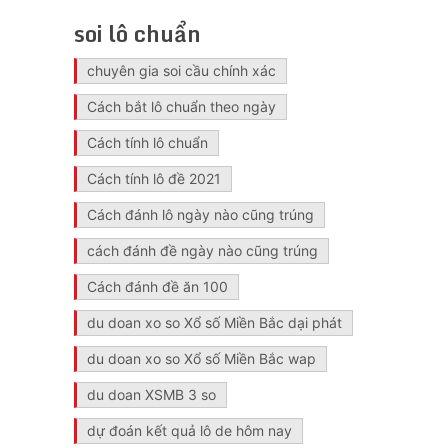
soi lô chuẩn
chuyên gia soi cầu chính xác
Cách bắt lô chuẩn theo ngày
Cách tính lô chuẩn
Cách tính lô đề 2021
Cách đánh lô ngày nào cũng trúng
cách đánh đề ngày nào cũng trúng
Cách đánh đề ăn 100
du doan xo so Xổ số Miền Bắc dại phát
du doan xo so Xổ số Miền Bắc wap
du doan XSMB 3 so
dự đoán kết quả lô de hôm nay