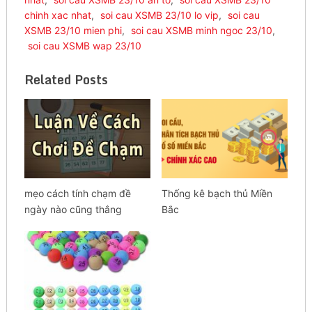
chinh xac nhat
,
soi cau XSMB 23/10 lo vip
,
soi cau
XSMB 23/10 mien phi
,
soi cau XSMB minh ngoc 23/10
,
soi cau XSMB wap 23/10
Related Posts
mẹo cách tính chạm đề
Thống kê bạch thủ Miền
ngày nào cũng thắng
Bắc