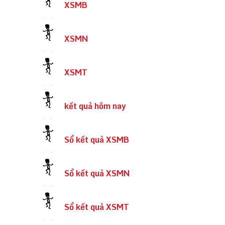
XSMB
XSMN
XSMT
kết quả hôm nay
Sổ kết quả XSMB
Sổ kết quả XSMN
Sổ kết quả XSMT