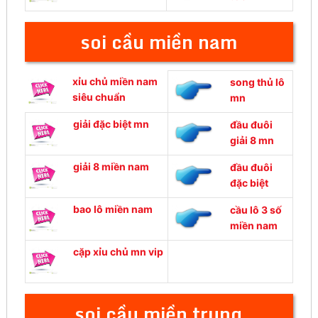
soi cầu miền nam
xỉu chủ miền nam
song thủ lô
siêu chuẩn
mn
giải đặc biệt mn
đầu đuôi
giải 8 mn
giải 8 miền nam
đầu đuôi
đặc biệt
bao lô miền nam
cầu lô 3 số
miền nam
cặp xỉu chủ mn vip
soi cầu miền trung