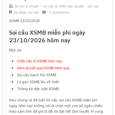
By
soi lô chuẩn - soi cầu lô miền bắc chuẩn - soi cau
Dự đoán soi cầu
2 Comments
XSMB 23/10/2026
Soi cầu XSMB miễn phí ngày
23/10/2026 hôm nay
Mục lục
Chốt cầu lô XSMB hôm nay
Xem lại kết quả XSMB hôm qua
Soi cầu bạch thủ XSMB
Lô gan XSMB lâu về nhất
Thông kê đặc biệt XSMB
Như chúng ta đã biết thì việc soi cầu XSMB miễn phí
ngày hôm nay không chỉ là chọn một con số ngẫu nhiên
theo cảm tính để ghi lô đề rồi đặt hết tâm huyết, hi vọng