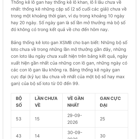
Thống kê lô gan hay thống kê lô khan, lô lì lâu chưa về
nhất: thống kê những cặp số (2 số cuối các giải) chưa về
trong một khoảng thời gian, ví dụ trong khoảng 10 ngày
hay 20 ngày. Số ngày gan là số lần mở thưởng mà bộ số
đó không có trong kết quả về cho đến hôm nay.
Bảng thống kê loto gan XSMB cho bạn biết: Những bộ số
loto chưa về trong những lần mở thưởng gần đây, những
con loto lâu ngày chưa xuất hiện trên bảng kết quả, ngày
xuất hiện gần nhất của những con lô gan, những ngày có
các con lô gan lâu không ra. Bảng thống kê ngày gan
cực đại (kỷ lục lâu chưa về nhất của một bộ số hay max
gan) của bộ số loto từ 00 đến 99.
BỘ
LẦN CHƯA
VỀ GẦN
GAN CỰC
SỐ
VỀ
NHẤT
ĐẠI
29-09-
53
15
25
2026
30-09-
43
14
30