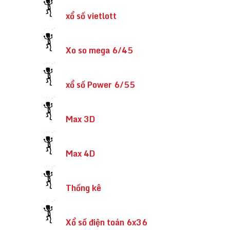
xổ số vietlott
Xo so mega 6/45
xổ số Power 6/55
Max 3D
Max 4D
Thống kê
Xổ số điện toán 6x36