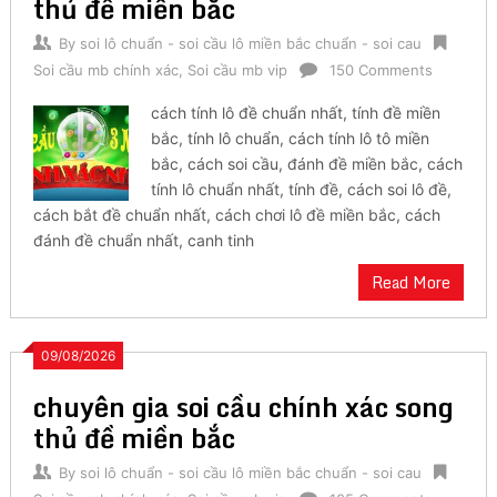
thủ đề miền bắc
By
soi lô chuẩn - soi cầu lô miền bắc chuẩn - soi cau
Soi cầu mb chính xác
,
Soi cầu mb vip
150 Comments
cách tính lô đề chuẩn nhất, tính đề miền
bắc, tính lô chuẩn, cách tính lô tô miền
bắc, cách soi cầu, đánh đề miền bắc, cách
tính lô chuẩn nhất, tính đề, cách soi lô đề,
cách bắt đề chuẩn nhất, cách chơi lô đề miền bắc, cách
đánh đề chuẩn nhất, canh tinh
Read More
09/08/2026
chuyên gia soi cầu chính xác song
thủ đề miền bắc
By
soi lô chuẩn - soi cầu lô miền bắc chuẩn - soi cau