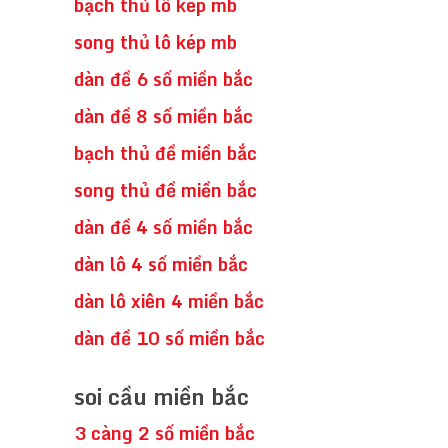
bạch thủ lô kép mb
song thủ lô kép mb
dàn đề 6 số miền bắc
dàn đề 8 số miền bắc
bạch thủ đề miền bắc
song thủ đề miền bắc
dàn đề 4 số miền bắc
dàn lô 4 số miền bắc
dàn lô xiên 4 miền bắc
dàn đề 10 số miền bắc
soi cầu miền bắc
3 càng 2 số miền bắc