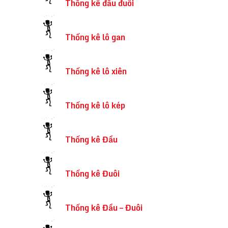
Thống kê đầu đuôi
Thống kê lô gan
Thống kê lô xiên
Thống kê lô kép
Thống kê Đầu
Thống kê Đuôi
Thống kê Đầu – Đuôi