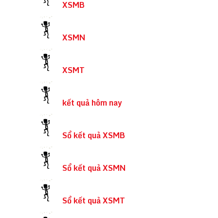
XSMB
XSMN
XSMT
kết quả hôm nay
Sổ kết quả XSMB
Sổ kết quả XSMN
Sổ kết quả XSMT