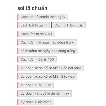
soi lô chuẩn
Cách bắt lô chuẩn theo ngày
cách bắt lô giải 7
Cách tính lô chuẩn
Cách tính lô đề 2021
Cách đánh lô ngày nào cũng trúng
cách đánh đề ngày nào cũng trúng
Cách đánh đề ăn 100
du doan xo so Xổ số Miền Bắc dại phát
du doan xo so Xổ số Miền Bắc wap
du doan XSMB 3 so
dự đoán kết quả lô de hôm nay
dự đoán lô đề xsmb