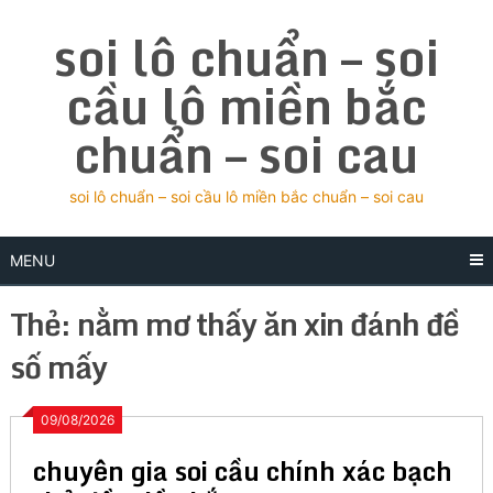
Skip
soi lô chuẩn – soi
to
content
cầu lô miền bắc
chuẩn – soi cau
soi lô chuẩn – soi cầu lô miền bắc chuẩn – soi cau
MENU
Thẻ:
nằm mơ thấy ăn xin đánh đề
số mấy
09/08/2026
chuyên gia soi cầu chính xác bạch