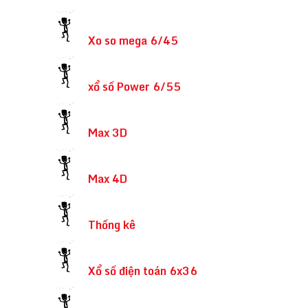
Xo so mega 6/45
xổ số Power 6/55
Max 3D
Max 4D
Thống kê
Xổ số điện toán 6x36