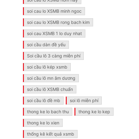
soi cau lo XSMB minh ngoc
soi cau lo XSMB rong bach kim
soi cau XSMB 1 lo duy nhat
soi cầu dàn đề yếu
Soi cầu lô 3 càng miễn phí
soi cầu lô kép xsmb
soi cầu lô mn âm dương
soi cầu lô XSMB chuẩn
soi cầu lô đề mb
soi lô miễn phí
thong ke lo bach thu
thong ke lo kep
thong ke lo xien
thống kê kết quả xsmb