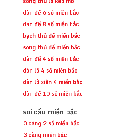
song thủ lô kép mb
dàn đề 6 số miền bắc
dàn đề 8 số miền bắc
bạch thủ đề miền bắc
song thủ đề miền bắc
dàn đề 4 số miền bắc
dàn lô 4 số miền bắc
dàn lô xiên 4 miền bắc
dàn đề 10 số miền bắc
soi cầu miền bắc
3 càng 2 số miền bắc
3 càng miền bắc