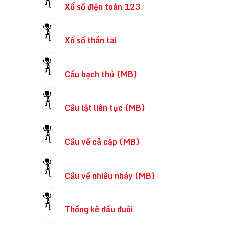
Xổ số điện toán 123
Xổ số thần tài
Cầu bạch thủ (MB)
Cầu lật liên tục (MB)
Cầu về cả cặp (MB)
Cầu về nhiều nháy (MB)
Thống kê đầu đuôi