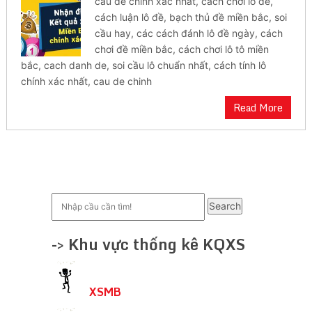
cầu đề chính xác nhất, cách chơi lô đề,
cách luận lô đề, bạch thủ đề miền bắc, soi
cầu hay, các cách đánh lô đề ngày, cách
chơi đề miền bắc, cách chơi lô tô miền
bắc, cach danh de, soi cầu lô chuẩn nhất, cách tính lô
chính xác nhất, cau de chinh
Read More
Search
-> Khu vực thống kê KQXS
XSMB