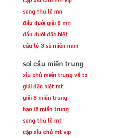
cặp xỉu chủ mn vip
song thủ lô mn
đầu đuôi giải 8 mn
đầu đuôi đặc biệt
cầu lô 3 số miền nam
soi cầu miền trung
xỉu chủ miền trung về to
giải đặc biệt mt
giải 8 miền trung
bao lô miền trung
song thủ lô mt
cặp xỉu chủ mt vip