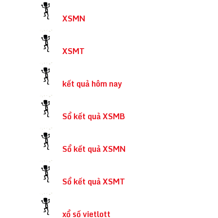
XSMN
XSMT
kết quả hôm nay
Sổ kết quả XSMB
Sổ kết quả XSMN
Sổ kết quả XSMT
xổ số vietlott