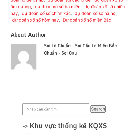
âm dương
,
dự đoán xổ số ba miền
,
dự đoán xổ số chiều
nay
,
dự đoán xổ số chính xác
,
dự đoán xổ số hà nội
,
dự đoán xổ số hôm nay
,
Dự đoán xổ số miền Bắc
About Author
Soi Lô Chuẩn - Soi Cầu Lô Miền Bắc
Chuẩn - Soi Cau
Search
-> Khu vực thống kê KQXS