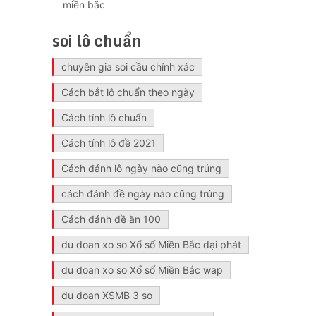
miền bắc
soi lô chuẩn
chuyên gia soi cầu chính xác
Cách bắt lô chuẩn theo ngày
Cách tính lô chuẩn
Cách tính lô đề 2021
Cách đánh lô ngày nào cũng trúng
cách đánh đề ngày nào cũng trúng
Cách đánh đề ăn 100
du doan xo so Xổ số Miền Bắc dại phát
du doan xo so Xổ số Miền Bắc wap
du doan XSMB 3 so