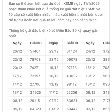
Bạn có thể xem kết quả dự đoán XSMB ngày 11/1/2026
hoặc tham khảo kết quả thống kê giải đặt biệt XSMB và
10 cặp số xuất hiện nhiều nhất, xuất hiện ít nhất bên dưới
để tự dự đoán kết quả XSMB hôm nay cho riêng mình.
Thống kê giải đặc biệt xổ số Miền Bắc 30 kỳ quay gần
nhất
Ngày
Giải
ĐB
Ngày
Giải
ĐB
Ngày
Giải
26/12
574
04
29/12
314
24
24/12
372
2
23/12
787
08
23/12
090
78
23/12
386
8
20/12
742
71
19/12
071
73
18/12
708
3
17/12
731
57
16/12
430
32
19/12
960
0
14/12
277
00
13/12
981
12
13/12
090
5
13/12
349
25
11/12
252
06
09/12
343
4
08/12
291
15
07/12
636
31
06/12
717
8
09/12
043
29
04/12
694
47
03/12
855
0