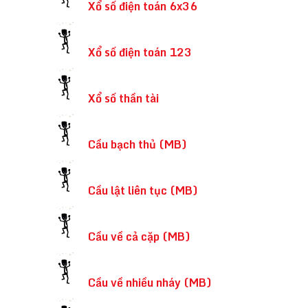
Xổ số điện toán 6x36
Xổ số điện toán 123
Xổ số thần tài
Cầu bạch thủ (MB)
Cầu lật liên tục (MB)
Cầu về cả cặp (MB)
Cầu về nhiều nháy (MB)