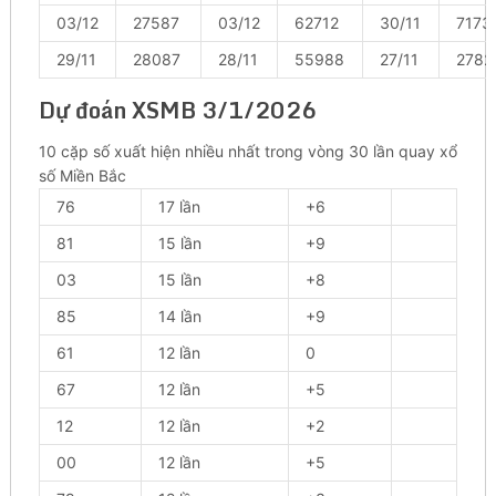
03/12
275
87
03/12
627
12
30/11
717
3
29/11
280
87
28/11
559
88
27/11
278
2
Dự đoán XSMB 3/1/2026
10 cặp số xuất hiện nhiều nhất trong vòng 30 lần quay xổ
số Miền Bắc
76
17 lần
+6
81
15 lần
+9
03
15 lần
+8
85
14 lần
+9
61
12 lần
0
67
12 lần
+5
12
12 lần
+2
00
12 lần
+5