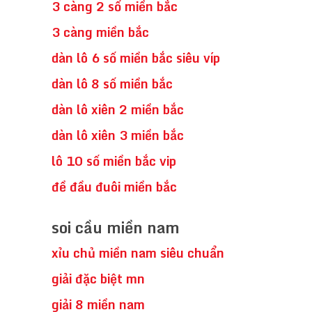
3 càng 2 số miền bắc
3 càng miền bắc
dàn lô 6 số miền bắc siêu víp
dàn lô 8 số miền bắc
dàn lô xiên 2 miền bắc
dàn lô xiên 3 miền bắc
lô 10 số miền bắc vip
đề đầu đuôi miền bắc
soi cầu miền nam
xỉu chủ miền nam siêu chuẩn
giải đặc biệt mn
giải 8 miền nam