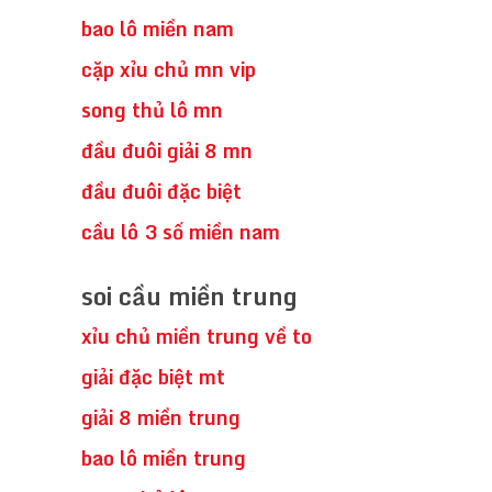
bao lô miền nam
cặp xỉu chủ mn vip
song thủ lô mn
đầu đuôi giải 8 mn
đầu đuôi đặc biệt
cầu lô 3 số miền nam
soi cầu miền trung
xỉu chủ miền trung về to
giải đặc biệt mt
giải 8 miền trung
bao lô miền trung